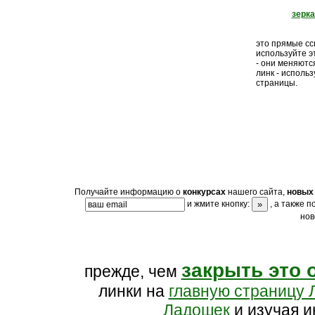
зерк
это прямые ссы
используйте э
- они меняютс
линк - исполь
страницы.
Получайте информацию о
конкурсах
нашего сайта,
новых 
и жмите кнопку:
, а также 
нов
закрыть это 
прежде, чем
линки на
главную страницу 
Ладошек
и изучая и