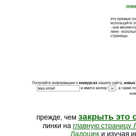
зерк
это прямые ссы
используйте э
- они меняютс
линк - исполь
страницы.
Получайте информацию о
конкурсах
нашего сайта,
новых 
и жмите кнопку:
, а также 
нов
закрыть это 
прежде, чем
линки на
главную страницу 
Ладошек
и изучая и