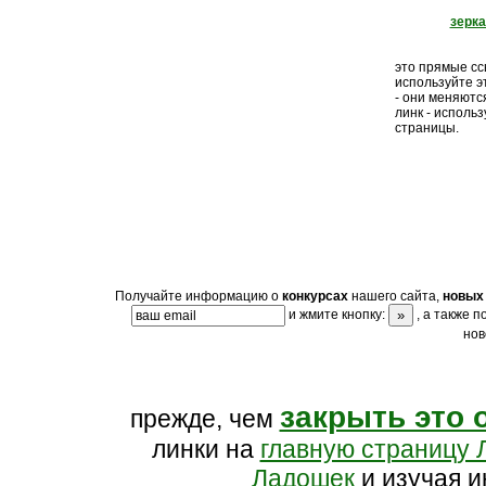
зерк
это прямые ссы
используйте э
- они меняютс
линк - исполь
страницы.
Получайте информацию о
конкурсах
нашего сайта,
новых 
и жмите кнопку:
, а также 
нов
закрыть это 
прежде, чем
линки на
главную страницу 
Ладошек
и изучая и