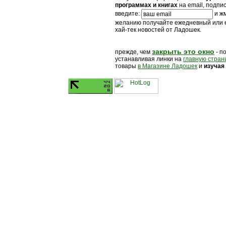
программах и книгах
на email, подпи
введите:
и жм
желанию получайте ежедневный или
хай-тек новостей от Ладошек.
закрыть это окно
прежде, чем
- п
устанавливая линки на
главную стран
товары
в Магазине Ладошек
и
изучая