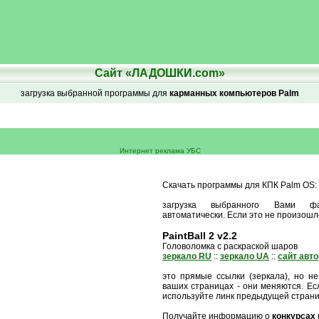
Сайт «ЛАДОШКИ.com»
загрузка выбранной программы для
карманных компьютеров Palm
Интернет реклама УБС
Скачать программы для КПК Palm OS:
загрузка выбранного Вами ф
автоматически. Если это не произошл
PaintBall 2 v2.2
Головоломка с раскраской шаров
зеркало RU
::
зеркало UA
::
сайт авт
это прямые ссылки (зеркала), но не
ваших страницах - они меняются. Есл
используйте линк предыдущей стран
Получайте информацию о
конкурсах