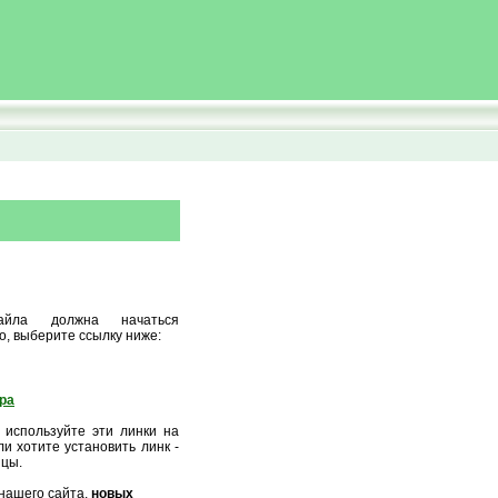
айла должна начаться
о, выберите ссылку ниже:
ора
 используйте эти линки на
и хотите установить линк -
ицы.
нашего сайта,
новых