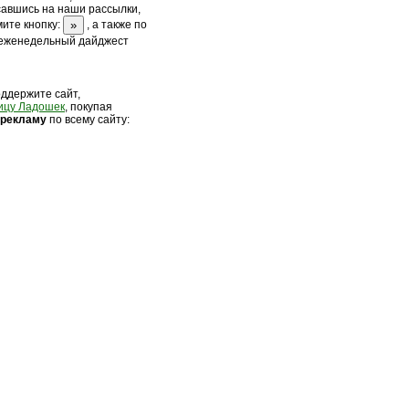
савшись на наши рассылки,
ите кнопку:
, а также по
 еженедельный дайджест
оддержите сайт,
ицу Ладошек
, покупая
 рек
ламу
по всему сайту: