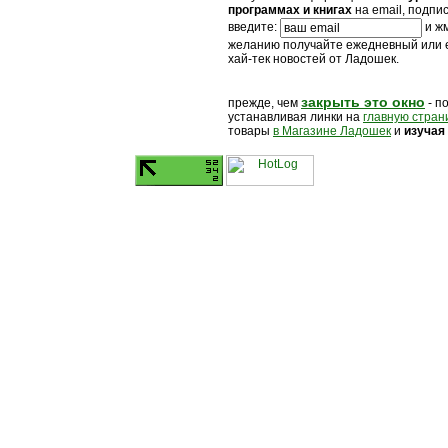
программах и книгах
на email, подпи
введите:
и жм
желанию получайте ежедневный или
хай-тек новостей от Ладошек.
закрыть это окно
прежде, чем
- п
устанавливая линки на
главную стран
товары
в Магазине Ладошек
и
изучая