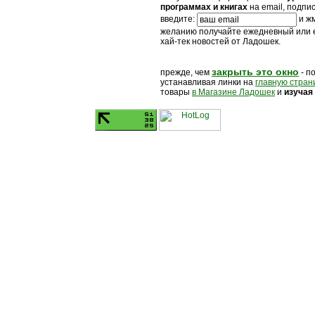
программах и книгах
на email, подпи
введите:
и жм
желанию получайте ежедневный или
хай-тек новостей от Ладошек.
закрыть это окно
прежде, чем
- п
устанавливая линки на
главную стран
товары
в Магазине Ладошек
и
изучая