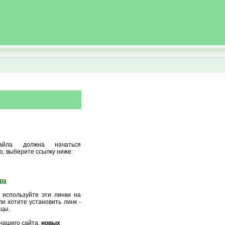
айла должна начаться
о, выберите ссылку ниже:
ора
 используйте эти линки на
и хотите установить линк -
ицы.
нашего сайта,
новых