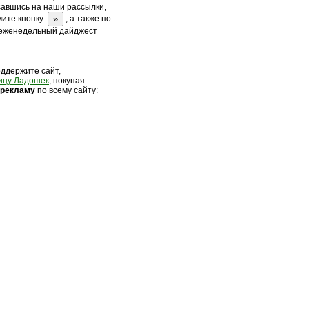
савшись на наши рассылки,
ите кнопку:
, а также по
 еженедельный дайджест
оддержите сайт,
ицу Ладошек
, покупая
 рек
ламу
по всему сайту: