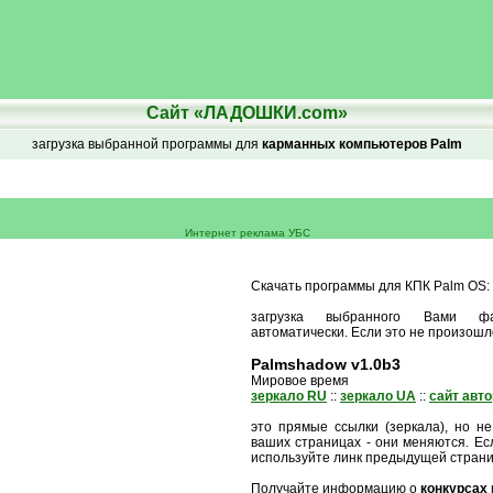
Сайт «ЛАДОШКИ.com»
загрузка выбранной программы для
карманных компьютеров Palm
Интернет реклама УБС
Скачать программы для КПК Palm OS:
загрузка выбранного Вами ф
автоматически. Если это не произошл
Palmshadow v1.0b3
Мировое время
зеркало RU
::
зеркало UA
::
сайт авт
это прямые ссылки (зеркала), но не
ваших страницах - они меняются. Есл
используйте линк предыдущей стран
Получайте информацию о
конкурсах