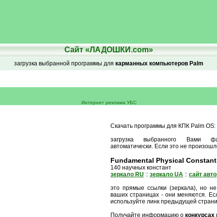
Сайт «ЛАДОШКИ.com»
загрузка выбранной программы для
карманных компьютеров Palm
Интернет реклама УБС
Скачать программы для КПК Palm OS:
загрузка выбранного Вами ф
автоматически. Если это не произошл
Fundamental Physical Constant
140 научных констант
зеркало RU
::
зеркало UA
::
сайт авт
это прямые ссылки (зеркала), но не
ваших страницах - они меняются. Есл
используйте линк предыдущей стран
Получайте информацию о
конкурсах