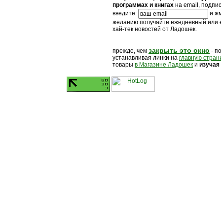
программах и книгах
на email, подпи
введите:
и жм
желанию получайте ежедневный или
хай-тек новостей от Ладошек.
закрыть это окно
прежде, чем
- п
устанавливая линки на
главную стран
товары
в Магазине Ладошек
и
изучая