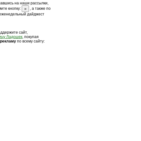
савшись на наши рассылки,
ите кнопку:
, а также по
 еженедельный дайджест
оддержите сайт,
ицу Ладошек
, покупая
 рек
ламу
по всему сайту: