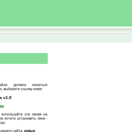
айла должна начаться
о, выберите ссылку ниже:
s v1.0
ора
 используйте эти линки на
и хотите установить линк -
ицы.
нашего сайта,
новых