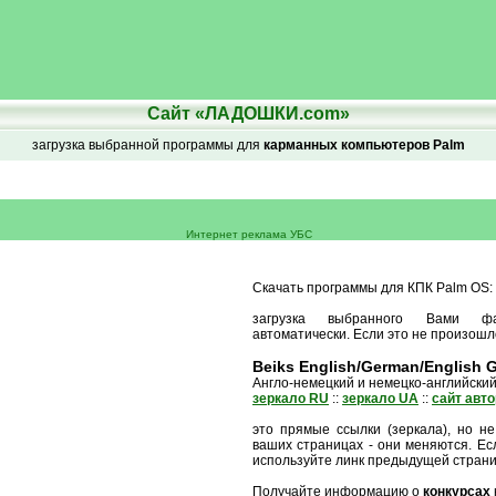
Сайт «ЛАДОШКИ.com»
загрузка выбранной программы для
карманных компьютеров Palm
Интернет реклама УБС
Скачать программы для КПК Palm OS:
загрузка выбранного Вами ф
автоматически. Если это не произошл
Beiks English/German/English G
Англо-немецкий и немецко-английски
зеркало RU
::
зеркало UA
::
сайт авт
это прямые ссылки (зеркала), но не
ваших страницах - они меняются. Есл
используйте линк предыдущей стран
Получайте информацию о
конкурсах