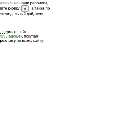
савшись на наши рассылки,
ите кнопку:
, а также по
 еженедельный дайджест
оддержите сайт,
ицу Ладошек
, покупая
 рек
ламу
по всему сайту: