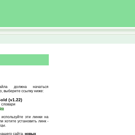
айла должна начаться
о, выберите ссылку ниже:
old (v1.22)
й словари
ора
 используйте эти линки на
и хотите установить линк -
ицы.
нашего сайта,
новых