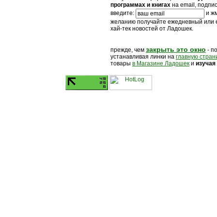
программах и книгах
на email, подпи
введите:
и жм
желанию получайте ежедневный или
хай-тек новостей от Ладошек.
закрыть это окно
прежде, чем
- п
устанавливая линки на
главную стран
товары
в Магазине Ладошек
и
изучая