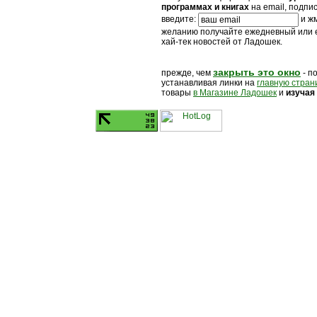
программах и книгах
на email, подпи
введите:
и жм
желанию получайте ежедневный или
хай-тек новостей от Ладошек.
закрыть это окно
прежде, чем
- п
устанавливая линки на
главную стран
товары
в Магазине Ладошек
и
изучая