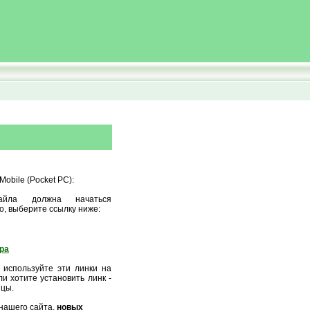
obile (Pocket PC):
айла должна начаться
о, выберите ссылку ниже:
ора
 используйте эти линки на
и хотите установить линк -
ицы.
нашего сайта,
новых