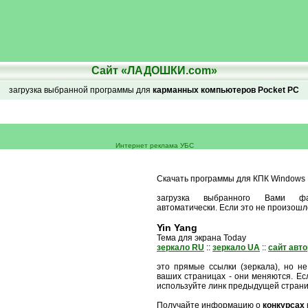
Сайт «ЛАДОШКИ.com»
загрузка выбранной программы для
карманных компьютеров Pocket PC
Интернет реклама УБС
Скачать программы для КПК Windows M
загрузка выбранного Вами ф
автоматически. Если это не произошл
Yin Yang
Тема для экрана Today
зеркало RU
::
зеркало UA
::
сайт авт
это прямые ссылки (зеркала), но не
ваших страницах - они меняются. Есл
используйте линк предыдущей стран
Получайте информацию о
конкурсах