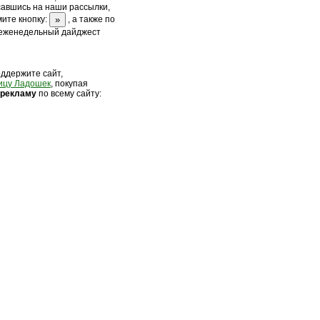
савшись на наши рассылки,
ите кнопку:
, а также по
 еженедельный дайджест
оддержите сайт,
ицу Ладошек
, покупая
 рек
ламу
по всему сайту: