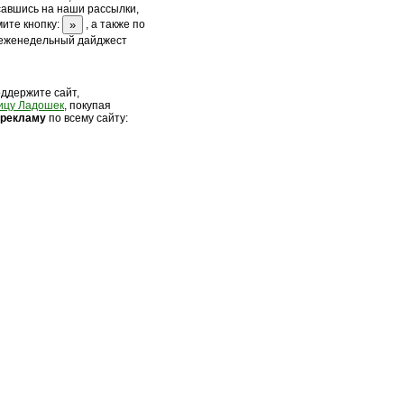
савшись на наши рассылки,
ите кнопку:
, а также по
 еженедельный дайджест
оддержите сайт,
ицу Ладошек
, покупая
 рек
ламу
по всему сайту: