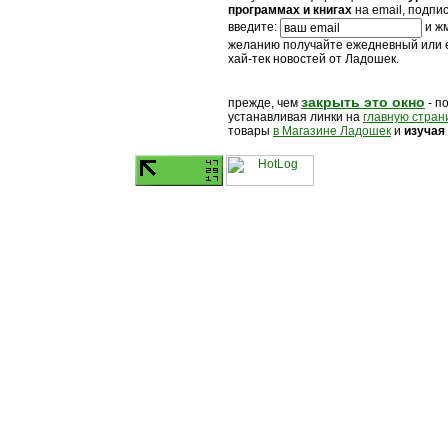
программах и книгах
на email, подпи
введите:
и жм
желанию получайте ежедневный или
хай-тек новостей от Ладошек.
закрыть это окно
прежде, чем
- п
устанавливая линки на
главную стран
товары
в Магазине Ладошек
и
изучая