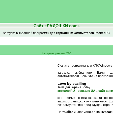
Сайт «ЛАДОШКИ.com»
загрузка выбранной программы для
карманных компьютеров Pocket PC
Интернет реклама УБС
Скачать программы для КПК Windows M
загрузка выбранного Вами ф
автоматически. Если это не произошл
Love by basiling
Тема для экрана Today
зеркало RU
::
зеркало UA
::
сайт авт
это прямые ссылки (зеркала), но не
ваших страницах - они меняются. Есл
используйте линк предыдущей стран
Получайте информацию о
конкурсах