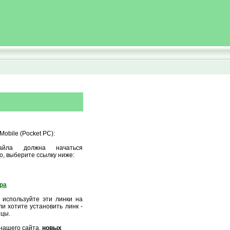
obile (Pocket PC):
айла должна начаться
о, выберите ссылку ниже:
ора
 используйте эти линки на
и хотите установить линк -
ицы.
нашего сайта,
новых