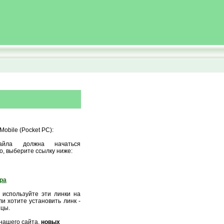
obile (Pocket PC):
айла должна начаться
о, выберите ссылку ниже:
ора
 используйте эти линки на
и хотите установить линк -
ицы.
нашего сайта,
новых