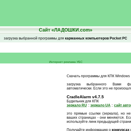
Сайт «ЛАДОШКИ.com»
загрузка выбранной программы для
карманных компьютеров Pocket PC
Интернет реклама УБС
Скачать программы для КПК Windows M
загрузка выбранного Вами ф
автоматически. Если это не произошл
CradleAlarm v4.7.5
Будильник для КПК
зеркало RU
::
зеркало UA
::
сайт авт
это прямые ссылки (зеркала), но не
ваших страницах - они меняются. Есл
используйте линк предыдущей стран
Получайте информацию о
конкурсах