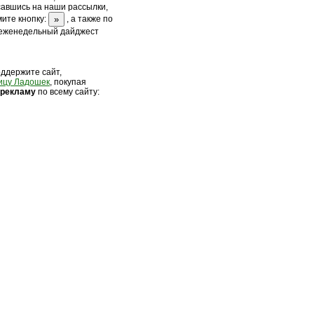
савшись на наши рассылки,
ите кнопку:
, а также по
 еженедельный дайджест
оддержите сайт,
ицу Ладошек
, покупая
 рек
ламу
по всему сайту: