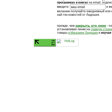
программах и книгах
на email, подпи
введите:
и жм
желанию получайте ежедневный или
хай-тек новостей от Ладошек.
закрыть это окно
прежде, чем
- п
устанавливая линки на
главную стран
товары
в Магазине Ладошек
и
изучая