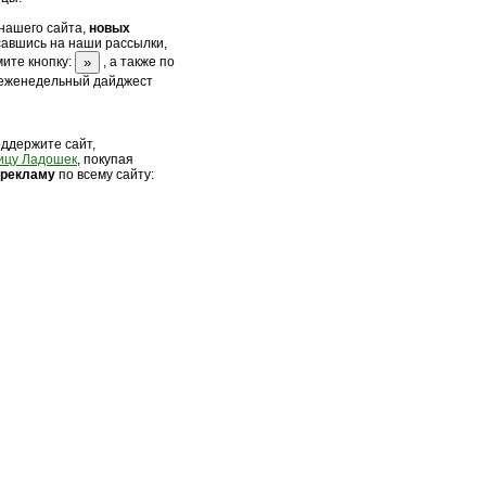
нашего сайта,
новых
савшись на наши рассылки,
ите кнопку:
, а также по
 еженедельный дайджест
оддержите сайт,
ицу Ладошек
, покупая
 рек
ламу
по всему сайту: