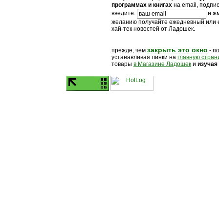
программах и книгах
на email, подпи
введите:
и жм
желанию получайте ежедневный или
хай-тек новостей от Ладошек.
закрыть это окно
прежде, чем
- п
устанавливая линки на
главную стран
товары
в Магазине Ладошек
и
изучая