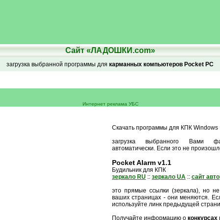
Сайт «ЛАДОШКИ.com»
загрузка выбранной программы для
карманных компьютеров Pocket PC
Интернет реклама УБС
Скачать программы для КПК Windows M
загрузка выбранного Вами ф
автоматически. Если это не произошл
Pocket Alarm v1.1
Будильник для КПК
зеркало RU
::
зеркало UA
::
сайт авт
это прямые ссылки (зеркала), но не
ваших страницах - они меняются. Есл
используйте линк предыдущей стран
Получайте информацию о
конкурсах