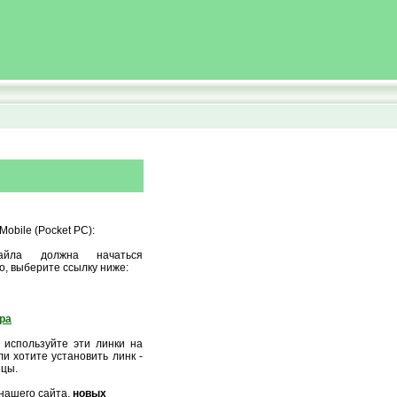
obile (Pocket PC):
айла должна начаться
о, выберите ссылку ниже:
ора
 используйте эти линки на
и хотите установить линк -
ицы.
нашего сайта,
новых