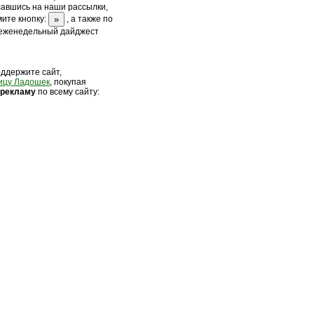
савшись на наши рассылки,
ите кнопку:
, а также по
 еженедельный дайджест
оддержите сайт,
ицу Ладошек
, покупая
 рек
ламу
по всему сайту: