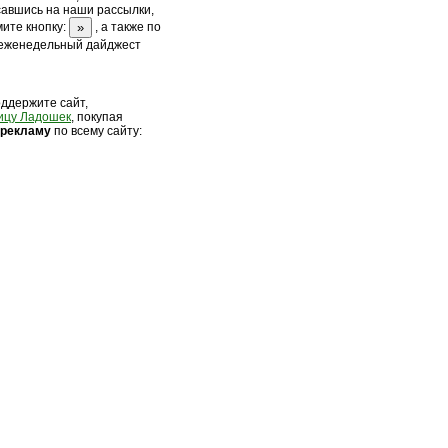
савшись на наши рассылки,
ите кнопку:
, а также по
 еженедельный дайджест
оддержите сайт,
ицу Ладошек
, покупая
 рек
ламу
по всему сайту: