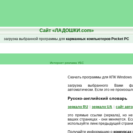
Сайт «ЛАДОШКИ.com»
загрузка выбранной программы для
карманных компьютеров Pocket PC
Интернет реклама УБС
Скачать программы для КПК Windows M
загрузка выбранного Вами ф
автоматически. Если это не произошл
Русско-английский словарь
зеркало RU
::
зеркало UA
::
сайт авт
это прямые ссылки (зеркала), но не
ваших страницах - они меняются. Есл
используйте линк предыдущей стран
Получайте информацию о
конкурсах