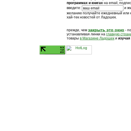
программах и книгах
на email, подпи
введите:
и жм
желанию получайте ежедневный или
хай-тек новостей от Ладошек.
закрыть это окно
прежде, чем
- п
устанавливая линки на
главную стран
товары
в Магазине Ладошек
и
изучая