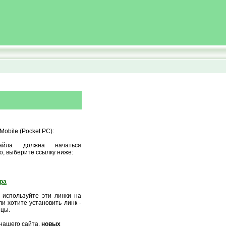
obile (Pocket PC):
айла должна начаться
о, выберите ссылку ниже:
ора
 используйте эти линки на
и хотите установить линк -
ицы.
нашего сайта,
новых