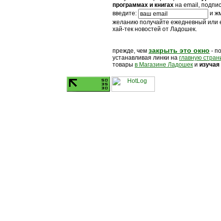
программах и книгах
на email, подпи
введите:
и жм
желанию получайте ежедневный или
хай-тек новостей от Ладошек.
закрыть это окно
прежде, чем
- п
устанавливая линки на
главную стран
товары
в Магазине Ладошек
и
изучая