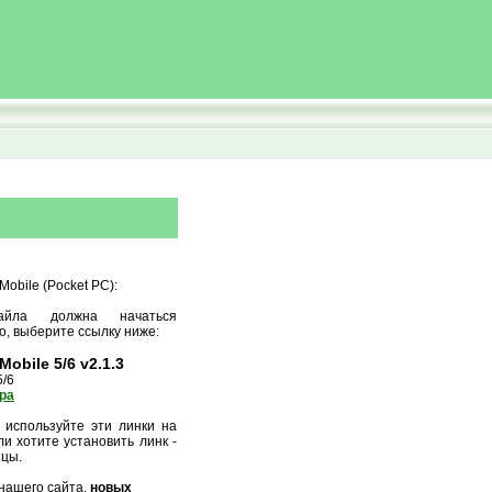
obile (Pocket PC):
айла должна начаться
о, выберите ссылку ниже:
obile 5/6 v2.1.3
5/6
ора
 используйте эти линки на
и хотите установить линк -
ицы.
нашего сайта,
новых