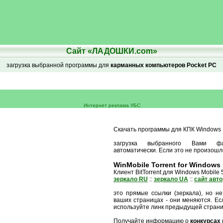
Сайт «ЛАДОШКИ.com»
загрузка выбранной программы для
карманных компьютеров Pocket PC
Интернет реклама УБС
Скачать программы для КПК Windows M
загрузка выбранного Вами ф
автоматически. Если это не произошл
WinMobile Torrent for Windows M
Клиент BitTorrent для Windows Mobile 
зеркало RU
::
зеркало UA
::
сайт авт
это прямые ссылки (зеркала), но не
ваших страницах - они меняются. Есл
используйте линк предыдущей стран
Получайте информацию о
конкурсах