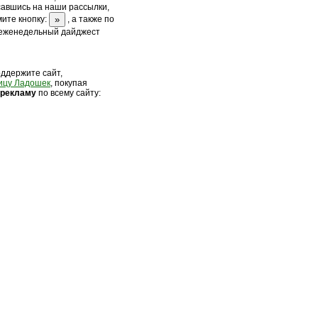
савшись на наши рассылки,
ите кнопку:
, а также по
 еженедельный дайджест
оддержите сайт,
ицу Ладошек
, покупая
 рек
ламу
по всему сайту: