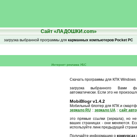
Сайт «ЛАДОШКИ.com»
загрузка выбранной программы для
карманных компьютеров Pocket PC
Интернет реклама УБС
Скачать программы для КПК Windows M
загрузка выбранного Вами ф
автоматически. Если это не произошл
MobiBlogr v1.4.2
Мобильный блоггер для КПК и смарт
зеркало RU
::
зеркало UA
::
сайт авт
это прямые ссылки (зеркала), но не
ваших страницах - они меняются. Есл
используйте линк предыдущей стран
Получайте информацию о
конкурсах