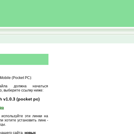
obile (Pocket PC):
айла должна начаться
о, выберите ссылку ниже:
h v1.0.3 (pocket pc)
ора
 используйте эти линки на
и хотите установить линк -
ицы.
нашего сайта,
новых