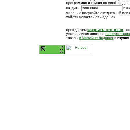
программах и книгах
на email, подпи
введите:
и жм
желанию получайте ежедневный или
хай-тек новостей от Ладошек.
закрыть это окно
прежде, чем
- п
устанавливая линки на
главную стран
товары
в Магазине Ладошек
и
изучая