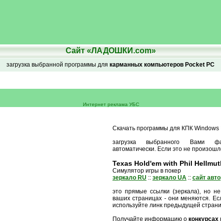
Сайт «ЛАДОШКИ.com»
загрузка выбранной программы для
карманных компьютеров Pocket PC
Интернет реклама УБС
Скачать программы для КПК Windows M
загрузка выбранного Вами ф
автоматически. Если это не произошл
Texas Hold'em with Phil Hellmut
Симулятор игры в покер
зеркало RU
::
зеркало UA
::
сайт авт
это прямые ссылки (зеркала), но не
ваших страницах - они меняются. Есл
используйте линк предыдущей стран
Получайте информацию о
конкурсах