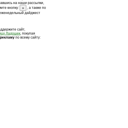
савшись на наши рассылки,
ите кнопку:
, а также по
 еженедельный дайджест
оддержите сайт,
ицу Ладошек
, покупая
 рек
ламу
по всему сайту: