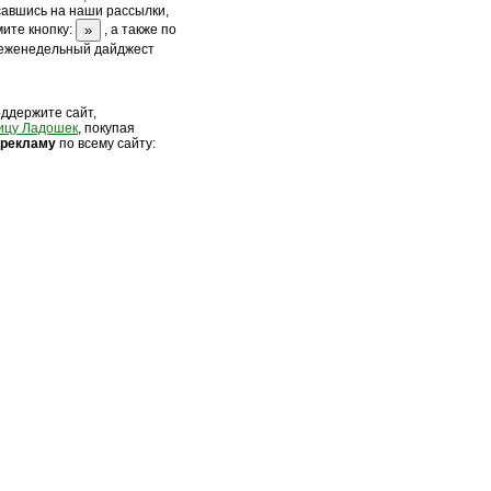
савшись на наши рассылки,
ите кнопку:
, а также по
 еженедельный дайджест
оддержите сайт,
ицу Ладошек
, покупая
 рек
ламу
по всему сайту: