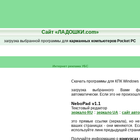
Сайт «ЛАДОШКИ.com»
загрузка выбранной программы для
карманных компьютеров Pocket PC
Интернет реклама УБС
Скачать программы для КПК Windows M
загрузка выбранного Вами ф
автоматически. Если это не произошл
NeboPad v1.1
Текстовый редактор
зеркало RU
::
зеркало UA
::
сайт авт
это прямые ссылки (зеркала), но не
ваших страницах - они меняются. Есл
используйте линк предыдущей стран
Получайте информацию о
конкурсах