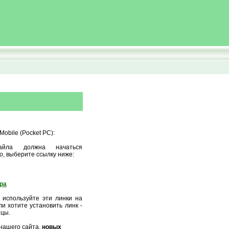
obile (Pocket PC):
айла должна начаться
о, выберите ссылку ниже:
ора
 используйте эти линки на
и хотите установить линк -
ицы.
нашего сайта,
новых