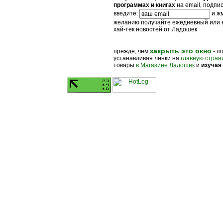
программах и книгах
на email, подпи
введите:
и жм
желанию получайте ежедневный или
хай-тек новостей от Ладошек.
закрыть это окно
прежде, чем
- п
устанавливая линки на
главную стран
товары
в Магазине Ладошек
и
изучая