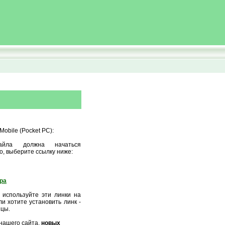
obile (Pocket PC):
айла должна начаться
о, выберите ссылку ниже:
ора
 используйте эти линки на
и хотите установить линк -
ицы.
нашего сайта,
новых