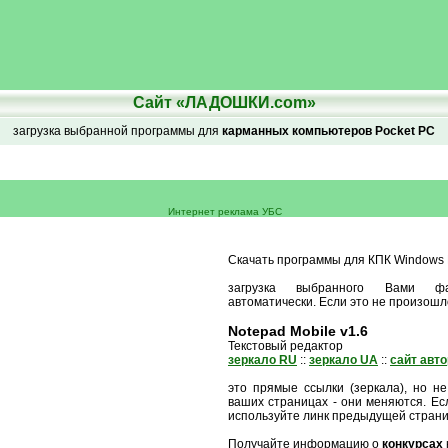
Сайт «ЛАДОШКИ.com»
загрузка выбранной программы для
карманных компьютеров Pocket PC
Интернет реклама УБС
Скачать программы для КПК Windows M
загрузка выбранного Вами ф
автоматически. Если это не произошл
Notepad Mobile v1.6
Текстовый редактор
зеркало RU
::
зеркало UA
::
сайт авт
это прямые ссылки (зеркала), но не
ваших страницах - они меняются. Есл
используйте линк предыдущей стран
Получайте информацию о
конкурсах