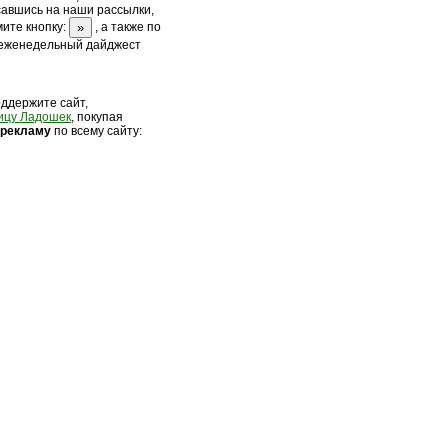
савшись на наши рассылки,
ите кнопку:
, а также по
 еженедельный дайджест
оддержите сайт,
ицу Ладошек
, покупая
 рек
ламу
по всему сайту: