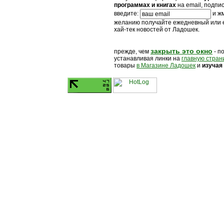
программах и книгах
на email, подпи
введите:
и жм
желанию получайте ежедневный или
хай-тек новостей от Ладошек.
закрыть это окно
прежде, чем
- п
устанавливая линки на
главную стран
товары
в Магазине Ладошек
и
изучая