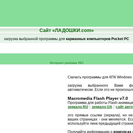
Сайт «ЛАДОШКИ.com»
загрузка выбранной программы для
карманных компьютеров Pocket PC
Интернет реклама УБС
Скачать программы для КПК Windows M
загрузка выбранного Вами ф
автоматически. Если это не произошл
Macromedia Flash Player v7.0
Программа для работы Flash-анимац
зеркало RU
::
зеркало UA
::
сайт авт
это прямые ссылки (зеркала), но не
ваших страницах - они меняются. Есл
используйте линк предыдущей стран
Получайте информацию о
конкурсах