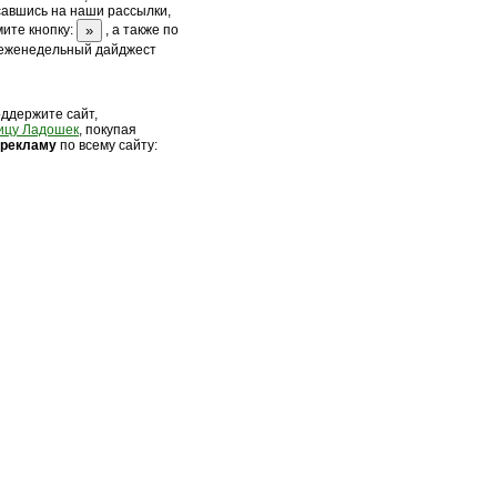
савшись на наши рассылки,
ите кнопку:
, а также по
 еженедельный дайджест
оддержите сайт,
ицу Ладошек
, покупая
 рек
ламу
по всему сайту: