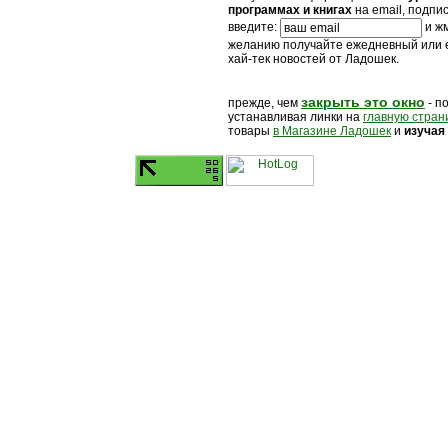
программах и книгах
на email, подпи
введите:
и жм
желанию получайте ежедневный или
хай-тек новостей от Ладошек.
закрыть это окно
прежде, чем
- п
устанавливая линки на
главную стран
товары
в Магазине Ладошек
и
изучая