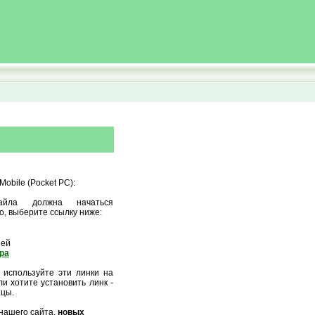
obile (Pocket PC):
айла должна начаться
о, выберите ссылку ниже:
ией
ора
 используйте эти линки на
и хотите установить линк -
ицы.
нашего сайта,
новых