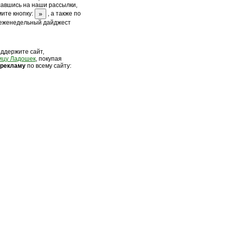
савшись на наши рассылки,
ите кнопку:
, а также по
 еженедельный дайджест
оддержите сайт,
ицу Ладошек
, покупая
 рек
ламу
по всему сайту: