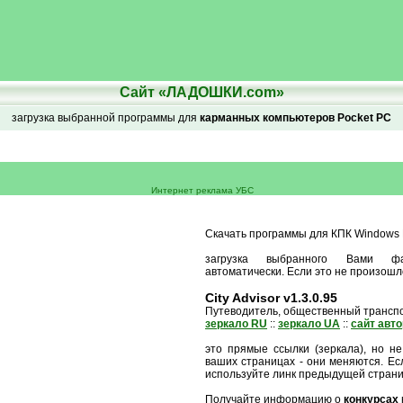
Сайт «ЛАДОШКИ.com»
загрузка выбранной программы для
карманных компьютеров Pocket PC
Интернет реклама УБС
Скачать программы для КПК Windows M
загрузка выбранного Вами ф
автоматически. Если это не произошл
City Advisor v1.3.0.95
Путеводитель, общественный трансп
зеркало RU
::
зеркало UA
::
сайт авт
это прямые ссылки (зеркала), но не
ваших страницах - они меняются. Есл
используйте линк предыдущей стран
Получайте информацию о
конкурсах