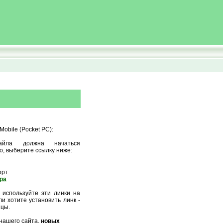
obile (Pocket PC):
айла должна начаться
о, выберите ссылку ниже:
орт
ора
 используйте эти линки на
и хотите установить линк -
ицы.
нашего сайта,
новых