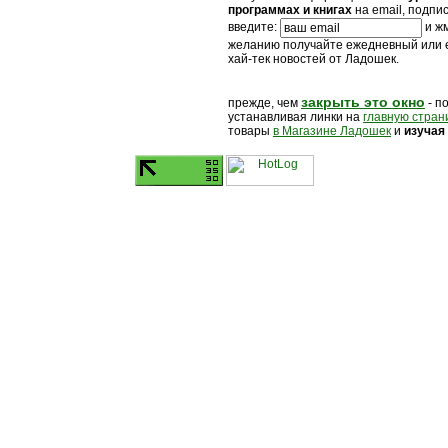
программах и книгах
на email, подпи
введите:
и жм
желанию получайте ежедневный или
хай-тек новостей от Ладошек.
закрыть это окно
прежде, чем
- п
устанавливая линки на
главную стран
товары
в Магазине Ладошек
и
изучая