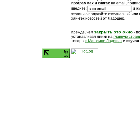
программах и книгах
на email, подпи
введите:
и жм
желанию получайте ежедневный или
хай-тек новостей от Ладошек.
закрыть это окно
прежде, чем
- п
устанавливая линки на
главную стран
товары
в Магазине Ладошек
и
изучая