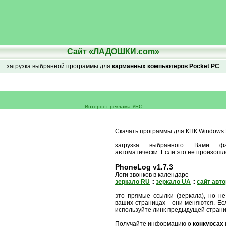
Сайт «ЛАДОШКИ.com»
загрузка выбранной программы для
карманных компьютеров Pocket PC
Интернет реклама УБС
Скачать программы для КПК Windows M
загрузка выбранного Вами ф
автоматически. Если это не произошл
PhoneLog v1.7.3
Логи звонков в календаре
зеркало RU
::
зеркало UA
::
сайт авт
это прямые ссылки (зеркала), но не
ваших страницах - они меняются. Есл
используйте линк предыдущей стран
Получайте информацию о
конкурсах