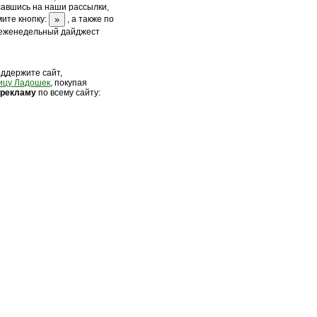
савшись на наши рассылки,
ите кнопку:
, а также по
 еженедельный дайджест
оддержите сайт,
ицу Ладошек
, покупая
 рек
ламу
по всему сайту: