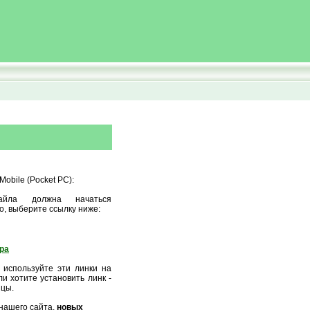
obile (Pocket PC):
айла должна начаться
о, выберите ссылку ниже:
ора
 используйте эти линки на
и хотите установить линк -
ицы.
нашего сайта,
новых