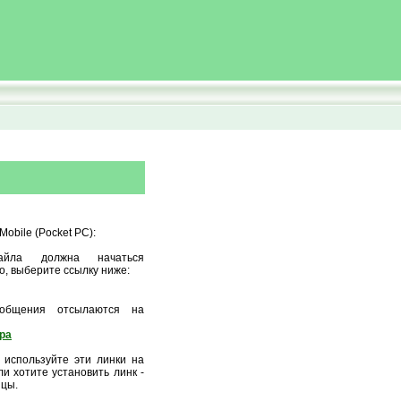
obile (Pocket PC):
айла должна начаться
о, выберите ссылку ниже:
ообщения отсылаются на
ора
 используйте эти линки на
и хотите установить линк -
ицы.