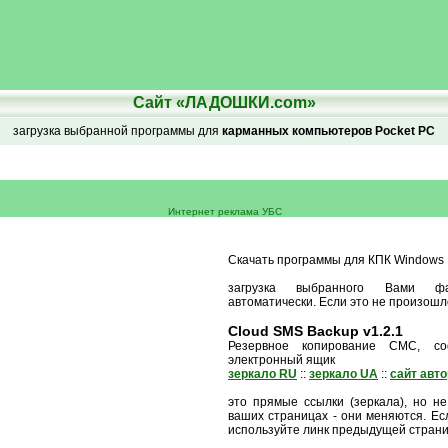
Сайт «ЛАДОШКИ.com»
загрузка выбранной программы для
карманных компьютеров Pocket PC
Интернет реклама УБС
Скачать программы для КПК Windows M
загрузка выбранного Вами ф
автоматически. Если это не произошл
Cloud SMS Backup v1.2.1
Резервное копирование СМС, с
электронный ящик
зеркало RU
::
зеркало UA
::
сайт авт
это прямые ссылки (зеркала), но не
ваших страницах - они меняются. Есл
используйте линк предыдущей стран