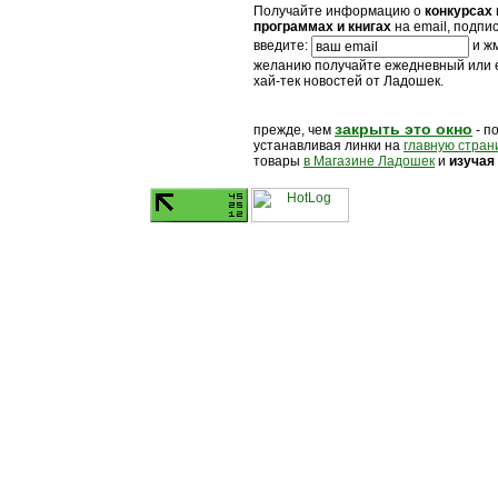
Получайте информацию о
конкурсах
программах и книгах
на email, подпи
введите:
и жм
желанию получайте ежедневный или
хай-тек новостей от Ладошек.
закрыть это окно
прежде, чем
- п
устанавливая линки на
главную стран
товары
в Магазине Ладошек
и
изучая