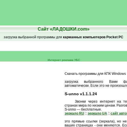
Сайт «ЛАДОШКИ.com»
загрузка выбранной программы для
карманных компьютеров Pocket PC
Интернет реклама УБС
Скачать программы для КПК Windows M
загрузка выбранного Вами ф
автоматически. Если это не произошл
S-unno v1.1.1.24
Звонки через интернет на т
странах мира по низким ценам. Разг
S-unno — бесплатные.
зеркало RU
::
зеркало UA
::
сайт авт
это прямые ссылки (зеркала), но не
ваших страницах - они меняются. Есл