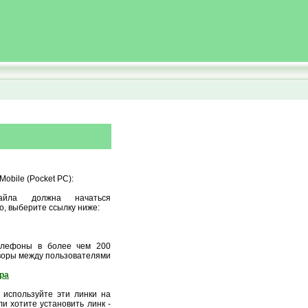
obile (Pocket PC):
айла должна начаться
о, выберите ссылку ниже:
елефоны в более чем 200
оворы между пользователями
ора
 используйте эти линки на
и хотите установить линк -