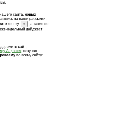
ицы.
нашего сайта,
новых
савшись на наши рассылки,
ите кнопку:
, а также по
 еженедельный дайджест
оддержите сайт,
ицу Ладошек
, покупая
 рек
ламу
по всему сайту: