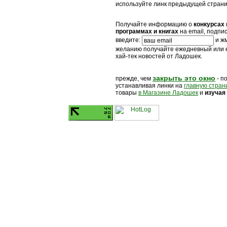
используйте линк предыдущей стран
Получайте информацию о
конкурсах
программах и книгах
на email, подпи
введите:
и жм
желанию получайте ежедневный или
хай-тек новостей от Ладошек.
закрыть это окно
прежде, чем
- п
устанавливая линки на
главную стран
товары
в Магазине Ладошек
и
изучая