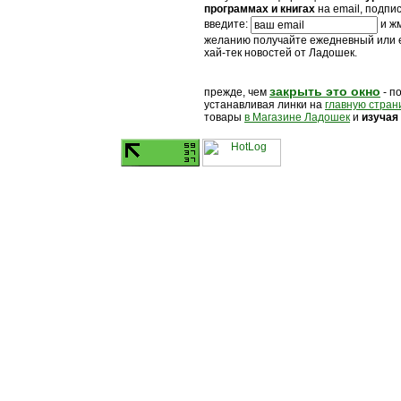
программах и книгах
на email, подпи
введите:
и жм
желанию получайте ежедневный или
хай-тек новостей от Ладошек.
закрыть это окно
прежде, чем
- п
устанавливая линки на
главную стран
товары
в Магазине Ладошек
и
изучая