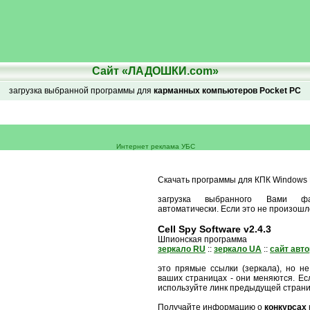
Сайт «ЛАДОШКИ.com»
загрузка выбранной программы для
карманных компьютеров Pocket PC
Интернет реклама УБС
Скачать программы для КПК Windows M
загрузка выбранного Вами ф
автоматически. Если это не произошл
Cell Spy Software v2.4.3
Шпионская программа
зеркало RU
::
зеркало UA
::
сайт авт
это прямые ссылки (зеркала), но не
ваших страницах - они меняются. Есл
используйте линк предыдущей стран
Получайте информацию о
конкурсах