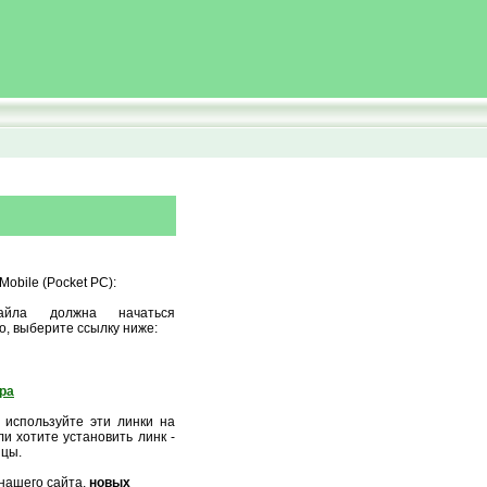
obile (Pocket PC):
айла должна начаться
о, выберите ссылку ниже:
ора
 используйте эти линки на
и хотите установить линк -
ицы.
нашего сайта,
новых