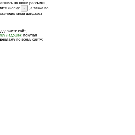
савшись на наши рассылки,
ите кнопку:
, а также по
 еженедельный дайджест
оддержите сайт,
ицу Ладошек
, покупая
 рек
ламу
по всему сайту: