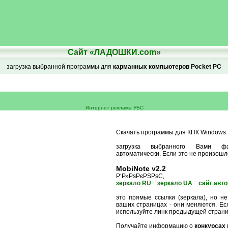
Сайт «ЛАДОШКИ.com»
загрузка выбранной программы для
карманных компьютеров Pocket PC
Интернет реклама УБС
Скачать программы для КПК Windows M
загрузка выбранного Вами ф
автоматически. Если это не произошл
MobiNote v2.2
Р‘Р»РѕРєРЅРѕС‚
зеркало RU
::
зеркало UA
::
сайт авт
это прямые ссылки (зеркала), но не
ваших страницах - они меняются. Есл
используйте линк предыдущей стран
Получайте информацию о
конкурсах