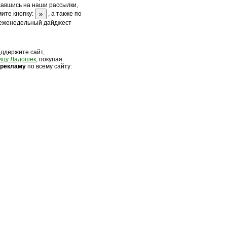
савшись на наши рассылки,
ите кнопку:
, а также по
 еженедельный дайджест
оддержите сайт,
ицу Ладошек
, покупая
 рек
ламу
по всему сайту: