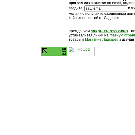
программах и книгах
на email, подпи
введите:
и жм
желанию получайте ежедневный или
хай-тек новостей от Ладошек.
закрыть это окно
прежде, чем
- п
устанавливая линки на
главную стран
товары
в Магазине Ладошек
и
изучая