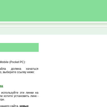
obile (Pocket PC):
айла должна начаться
о, выберите ссылку ниже:
ора
 используйте эти линки на
и хотите установить линк -
ицы.
нашего сайта,
новых