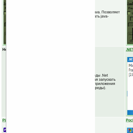
Виртуальная машина Java. Позволяет
устанавливать и запускать java-
апплеты.
Нет аналогов
.NE
Упрощенная версия среды .Net
Framework, позволяющая запускать
кросс-платформенные приложения
(написанные для этой среды).
PiLoc
Poc