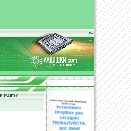
и Palm?
и всё-таки лучший облачный
файл-стор:
Установите
DropBox уже
сегодня!
ПОЖАЛУЙСТА,
вот линк!