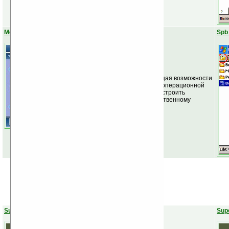
MegaLauncher
Spb
Программа, расширяющая возможности
стандартной оболочки операционной
системы. Позволяет настроить
интерфейс КПК по собственному
желанию.
SuperWaba
Sup