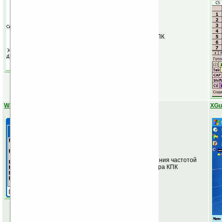
Полная русификация КПК
WarpSpeed
XGu
Программа для управления частотой
центрального процессора КПК