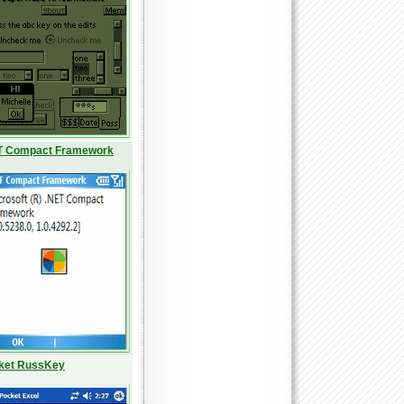
T Compact Framework
ket RussKey