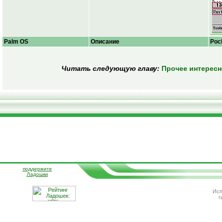
Palm OS
Описание
Poc
Читать следующую главу:
Прочее интересно
поддержите
Ладошки
Исп
г