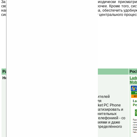
За КПК, как и за старшим братом (ПК) нужно периодически присматри
свободной памяти, каков уровень заряда батарей и прочее. Кроме того, си
например, произвести полную русификацию устройства, обеспечить удобну
системе, принудительно повышать и понижать частоту центрального процесс
Palm OS
Описание
Poc
Нет аналогов
Lad
Mobi
(Специально для посетителей
Ладошек!)
Программа для
коммуникаторов на Pocket PC Phone
Edition позволяет автоматизировать и
выполнять много дополнительных
действий, связанных с телефонией - со
звонками, SMS сообщениями и даже
просто наступлением определённого
события.