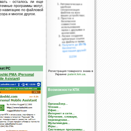
вать - осталось ли еще
Автоматическая и
стемные программы могут,
удобная
ю навигацию по файловой
синхронизация
файлов на всех
ора и многое другое.
ваших устройствах;
Простое и
безопасное
совместное
использование
папок с друзьями и
коллегами;
Легкое создание
публичных ссылок
на файлы и папки;
25 ГБ
Получите до
бесплатно,
приглашая друзей!
11234
ket PC
Регистрация товарного знака в
oshki PMA (Personal
Украине
patent.km.ua
.
le Asistant)
Возможности КПК
Органайзер...
Чтение...
Офис...
Интернет и сети...
Обучение, словари,
переводчики...
Мультимедиа...
Игры...
Системные программы...