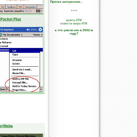
Прочее интересное...
* * *
 Pocket Plus
купить КПК
новости мира КПК
а что умели кпк в 2002-м
году?
erWaba