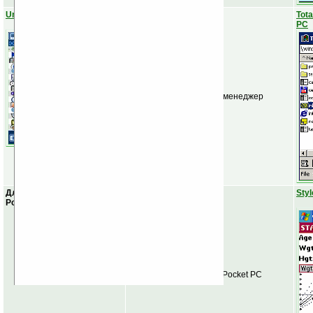
UniCMD
Tot
PC
Функциональный файл-менеджер
Для Palm OS эмулятора
Styl
Pocket PC нет
Эмулятор Palm OS для Pocket PC