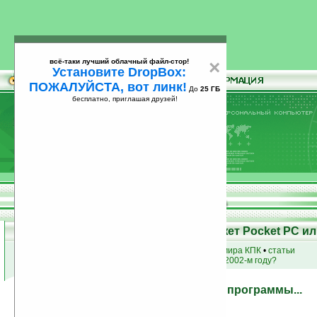
всё-таки лучший облачный файл-стор!
×
Установите DropBox:
ПОЖАЛУЙСТА, вот линк!
До
25 ГБ
бесплатно, приглашая друзей!
Установите
всё-таки лучший облачный файл-стор!
DropBox: ПОЖАЛУЙСТА, вот линк!
До
25
бесплатно, приглашая друзей!
ГБ
Возможности КПК - Что может Pocket PC ил
купить
КПК
•
новости мира КПК
•
статьи
а что
умели
кпк в 2002-м году?
Системные программы...