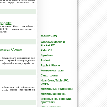
торые будут выполнены по
продаже
мпании Ritmix, корейского
RZX-30 – привлекательная и
матов.
все подряд
Windows Mobile и
Pocket PC
hscreen Cosmo —
Palm OS
Symbian
o, бюджетного смартфона под
Android
osmo – третий «андроидфон»
 «фишкой» этого устройства,
Apple / iPhone
Коммуникаторы
Смартфоны
Ноутбуки, Tablet PC,
UMPC
 – объявляет об обновлении
Мобильные телефоны
и 1.13. Новое программное
Мобильная связь
Игровые ПК, консоли,
приставки