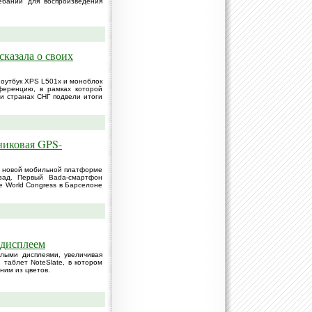
ебаний для воспроизведения
казала о своих
ноутбук XPS L501x и моноблок
нференцию, в рамках которой
и странах СНГ подвели итоги
никовая GPS-
а новой мобильной платформе
зад. Первый Bada-смартфон
e World Congress в Барселоне
 дисплеем
лыми дисплеями, увеличивая
таблет NoteSlate, в котором
дним из цветов.