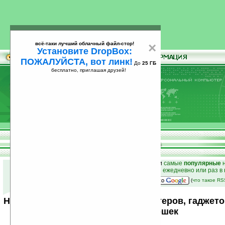
всё-таки лучший облачный файл-стор!
×
Установите DropBox:
ПОЖАЛУЙСТА, вот линк!
До
25 ГБ
бесплатно, приглашая друзей!
Установите
всё-таки лучший облачный файл-стор!
DropBox: ПОЖАЛУЙСТА, вот линк!
До
25
бесплатно, приглашая друзей!
ГБ
к началу раздела новостей
•
лучшие
новости
и
самые
популярные
н
простые
анонсы новостей
на email ежедневно или раз в
наш
на Google:
(
что такое R
Новости мира карманных компьютеров, гаджето
от Ладошек