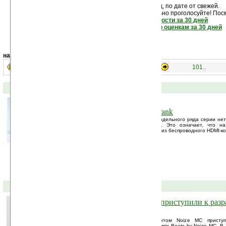
Новости показаны подряд, по дате от свежей.
Если новость вам понравилась - обязательно проголосуйте! Пос
самые читаемые новости за 30 дней
самые лучшие новости по оценкам за 30 дней
навигация:
81..
21..
41..
61..
101..
09-02-2011 »
Модульный неттоп 3Q Qoo! Tank
Компания 3Q объявила о расширении модельного ряда серии нет
Tank – неттоп модульной конструкции. Это означает, что н
установить ODD привод или трансмиттер из беспроводного HDMI-ко
07-02-2011 »
Компания Ritmix и Noize MC приступили к разр
эксклюзивных наушников
Компания Ritmix совместно с музыкантом Noize MC присту
эксклюзивных наушников под брендом Ritmix Beats by Noize MC. В 