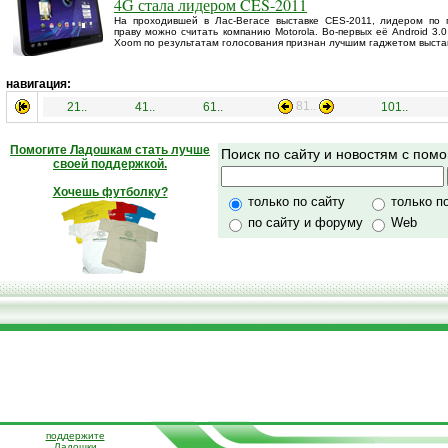
4G стала лидером CES-2011
На проходившей в Лас-Вегасе выставке CES-2011, лидером по 
праву можно считать компанию Motorola. Во-первых её Android 3.0
Xoom по результатам голосования признан лучшим гаджетом выста
навигация:
81..
21..
41..
61..
101..
Помогите Ладошкам стать лучше
Поиск по сайту и новостям с по
своей поддержкой.
Хочешь футболку?
только по сайту
только п
по сайту и форуму
Web
поддержите
Ладошки