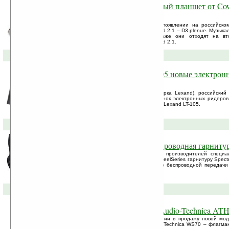
D3 plenue — первый мобильный планшет от Co
2.1 скоро в России
Компания BLADE объявляет о скором появлении на российско
планшета от Cowon на платформе Android 2.1 – D3 plenue. Музыка
Cowon как всегда великолепны, но даже они отходят на в
возможностями КПК на платформе Android 2.1.
28-01-2011 »
Lexand LE-106 и Lexand LT-105 новые электрон
разных типов
«Лаборатория «Лександ»» (торговая марка Lexand), российский
навигаторов, объявляет о выходе на рынок электронных ридеров 
продаж двух моделей — Lexand LE-106 и Lexand LT-105.
27-01-2011 »
SteelSeries Spectrum 7XB: беспроводная гарниту
Компания SteelSeries, один из ведущих производителей специ
устройств и аксессуаров, представляет SteelSeries гарнитуру Spec
в себе усовершенствованную технологию беспроводной передачи
LiveMix, ...
26-01-2011 »
Новая модель наушников от Audio-Technica AT
Компания BLADE объявляет о поступлении в продажу новой мо
японской компании Audio-Technica. Audio-Technica WS70 – флагман