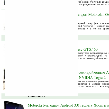
на выставке CES-2011 два новых устройства серии ViewPad: 10-д
и 4-дюймовый планшет ViewPad 4 на базе операционной системы A
Противоударный Android смартфон Motorola i886
клавиатурами
В коллекции оператора Sprint появился первый смартфон компан
технологию iDEN (Integrated Digital Enhanced Networks — сотовя св
алфавитно-цифровой пейджер, факс-модема) и в то же вре
клавиатурами: ...
13-01-2011 »
Радио видеокарта KFA2 GeForce GTX460
Обычно компьютер игромана опутан множеством всевозможных к
посчастливилось обзавестись радио мышкой и клавиатурой, то 
который «намертво» привязывает монитор к системному блоку никто
NEC отметилась на CES-2011 семидюймовым A
мининоутбуком на платформе NVIDIA Tegra 2
Компания NEC на выставке CES-2011 отметилась миниатюрным ми
сенсорным резистивным дисплеем. Устройство с ужасно мелк
платформе NVIDIA Tegra 2 под управлением ОС Android 2.2. Вес но
12-01-2011 »
Motorola благодаря Android 3.0 таблету Xoom и 