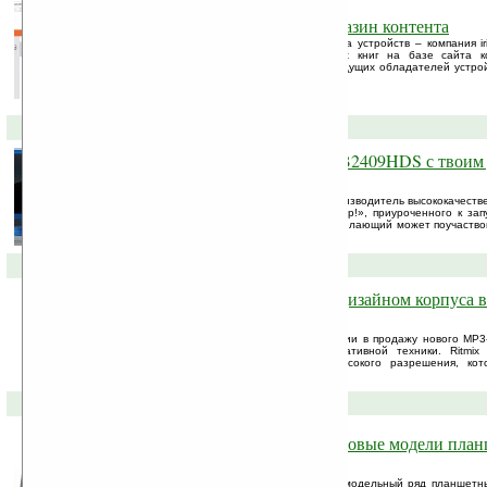
Для ридеров iriver открыт магазин контента
Производитель портативных мультимедиа устройств – компания ir
авторизованного магазина электронных книг на базе сайта 
предназначен, в первую очередь, для будущих обладателей устройств
Story с модулем Wi-Fi, ...
18-01-2011 »
Конкурс от iiyama. Монитор B2409HDS с твоим
качестве приза!
Компания iiyama, известный японский производитель высококачеств
начале конкурса «Прокачай свой монитор!», приуроченного к запу
Начиная с 14 января 2011 года, любой желающий может поучаство
дизайна корпуса монитора, ...
17-01-2011 »
MP3-плеер Ritmix RF-9500 с дизайном корпуса в
продаже
Компания BLADE объявляет о поступлении в продажу нового MP3
Ritmix, корейского производителя портативной техники. Ritmi
дюймовый TFT сенсорный дисплей высокого разрешения, кот
просмотр видео.
14-01-2011 »
ViewPad 10s и ViewPad 4 — новые модели пла
компании ViewSonic
Корпорация ViewSonic расширила свой модельный ряд планшетны