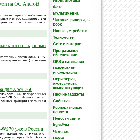
Игры, игрушки
won на ОС Android
Фото
Мультимедиа
м рынке первого мобильного
льные и видео характеристики
Читалки, ридеры, e-
торой план по сравнению с
book
Новые устройства
Технологии
ные книги с экранами
Сети и интернет
Программное
обеспечение
 поставщик спутниковых GPS-
(электронных книг) и начале
GPS и навигация
Накопители
информации
Периферия,
аксессуары,
ра для Xbox 360
комплектующие
ализированных периферийных
Прочие гаджеты
trum 7XB. Устройство сочетает
События
 данных, функции ExactSND и
Корпоративные
новости
Новости сайта
Курьёзы
H-WS70 уже в России
Человек
дели наушников ATH-WS70 от
 дуговой серии Solid Bass, в
Наука