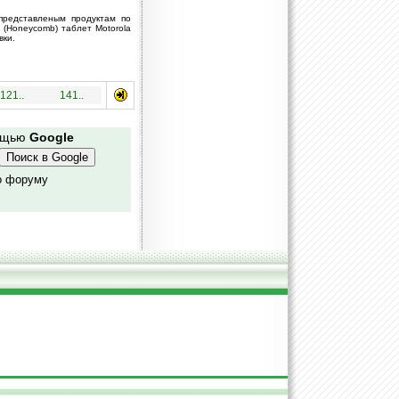
представленым продуктам по
 (Honeycomb) таблет Motorola
вки.
121..
141..
мощью
Google
о форуму