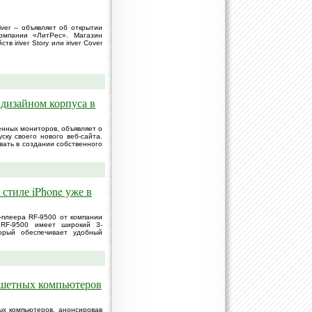
iver – объявляет об открытии
компании «ЛитРес». Магазин
 iriver Story или iriver Cover
 дизайном корпуса в
енных мониторов, объявляет о
ску своего нового веб-сайта.
вать в создании собственного
 стиле iPhone уже в
-плеера RF-9500 от компании
x RF-9500 имеет широкий 3-
орый обеспечивает удобный
ншетных компьютеров
х компьютеров, анонсировав