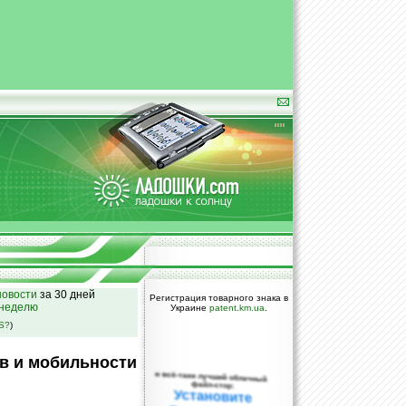
овости
за 30 дней
Регистрация товарного знака в
 неделю
Украине
patent.km.ua
.
SS?
)
в и мобильности
и всё-таки лучший облачный
файл-стор:
Установите
DropBox уже
сегодня!
ПОЖАЛУЙСТА,