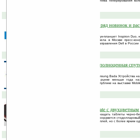
которой используется двухкамерная система генерирования кол
глубоких, богато окрашенных басов.
25-01-2011 »
Компания DELL представила ряд новинок и расс
планах на 2011 год
Среди новых разработок компании – нетбук-планшет Inspiron Duo, 
Inspiron One 2310 Корпорация Dell провела в Москве пресс-ко
ведущие менеджеры потребительского направления Dell в России 
работы компании на российском ...
24-01-2011 »
Для Samsung Bada выпущена полноценная спут
навигация по России
«Прогород» доступен для платформы Samsung Bada Устройства н
Samsung Bada массово появились на рынке меньше года на
Samsung Wave был широко представлен публике на выставке Mobil
в феврале 2010 года.
20-01-2011 »
Стодолларовый таблет NoteSlate с двухцветным
Для тех, кому пришла по душе идея оснащать таблеты черно-бе
таким образом ресурс батареи, может понравится стодолларовый 
также используется двухцветный E-ink дисплей, но с более ярким о
19-01-2011 »