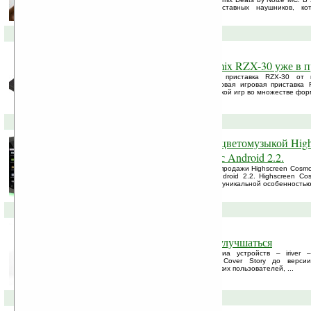
нескольких моделей мониторных и вставных наушников, ко
индивидуальному дизайну, ...
03-02-2011 »
Новая игровая приставка Ritmix RZX-30 уже в 
В продажу поступила новая игровая приставка RZX-30 от ко
производителя портативной техники. Новая игровая приставка 
многофункциональная консоль с поддержкой игр во множестве фор
02-02-2011 »
Гуглофон с футуристической цветомузыкой Hig
самый бюджетный смартфон с Android 2.2.
Компания «Вобис Компьютер» начинает продажи Highscreen Cosm
управлением операционной системы Android 2.2. Highscreen C
компании «Вобис Компьютер». Ключевой уникальной особенностью,
...
31-01-2011 »
iriver Cover Story продолжает улучшаться
Производитель портативных мультимедиа устройств – iriver
официальной прошивки ридера iriver Cover Story до верси
обеспечение предназначено для российских пользователей, ...
29-01-2011 »