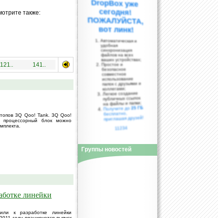
мотрите также:
вот линк!
Автоматическая и
удобная
синхронизация
файлов на всех
ваших устройствах;
121..
141..
Простое и
безопасное
совместное
использование
папок с друзьями и
коллегами;
Легкое создание
публичных ссылок
на файлы и папки;
25 ГБ
Получите до
бесплатно,
топов 3Q Qoo! Tank. 3Q Qoo!
приглашая друзей!
а процессорный блок можно
мплекта.
11234
Группы новостей
аботке линейки
пили к разработке линейки
2011 году планируется выпуск