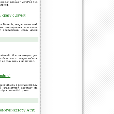
юймовый планшет ViewPad 10s
ndroid.
 сразу с двумя
ии Motorola, поддерживающий
язь, двусторонняя радиосвязь,
мя обладающий сразу двумя
абелей. И если кому-то уже
избавиться от видео кабеля,
 до этой поры и не мечтал.
ndroid
ниноутбуком с семидюймовым
ой клавиатурой работает на
утбука около 600 грамм.
коммуникатору Atrix