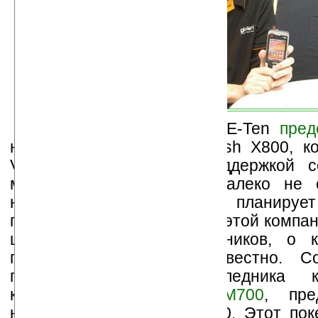
Несколько дней назад E-Ten
пред
новый коммуникатор Glofiish X800, к
VGA-дисплей вкупе с поддержкой с
модулем GPS. Но это далеко не е
новинка, которой E-Ten планирует
покупателей. На 2007 год у этой компа
целых 5 новых наладонников, о к
практически ничего неизвестно. С
планах выпустить наследника кл
коммуникатора
Glofiish M700
, пре
название которого — M900. Этот пок