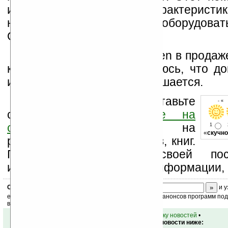
иметь практически те же характеристики
но, как и M700, будет оборудоват
QWERTY-клавиатурой.
Ожидать новинки от E-Ten в продаж
к концу 2007 года. Повторюсь, что д
информация пока не разглашается.
Оцените новость и оставьте
- « 
свой комментарий
ниже на
странице
,
подпишитесь
на
1
«
скучно
рассылку новостей, файлов, книг.
Поддержите Ладошки своей посе
изучением коммерческой информации, 
Скоро
конкурс
с призами! Подпишитесь:
и у
ежедневный или еженедельный дайджест новостей, анонсов программ под 
ваш почтовый ящик.
•
вернуться к списку новостей
•
Обсуждение этой новости ниже: