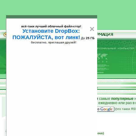
всё-таки лучший облачный файл-стор!
×
Установите DropBox:
ПОЖАЛУЙСТА, вот линк!
До
25 ГБ
бесплатно, приглашая друзей!
Установите
всё-таки лучший облачный файл-стор!
DropBox: ПОЖАЛУЙСТА, вот линк!
До
25
бесплатно, приглашая друзей!
ГБ
к началу раздела новостей
•
лучшие
новости
и
самые
популярные
н
простые
анонсы новостей
на email ежедневно или раз в
наш
на Google:
(
что такое R
E-Ten M900 на подходе
18.03.2007 16:31
просмотров: сегодня 1, всего 6678
автор новости:
Вячеслав Черников (devious)