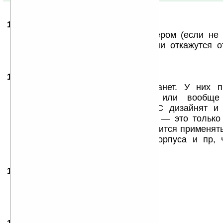
18.03.2007
- Demiurg
17:05
E-ten хочет стать реальным лидером (если не
рынке коммуникаторов и если они откажутся 
процов то всё будет зашибись
18.03.2007
- mnemonic
19:13
«Моноплистом» никак он не станет. У них п
мощности или очень слабые или вообще 
коммуникаторы кроме них и HTC дизайнят и 
контор (Gigabyte, Lenovo, Quanta — это тольк
Для конкуренции с HTC им приходится применят
качесственные материалы для корпуса и пр, 
себестоимость.
18.03.2007
-
GreeN
20:57
E-ten уважуха
хоть ктото поставил VGA-дисплей
а остальные слабоки HTC там же