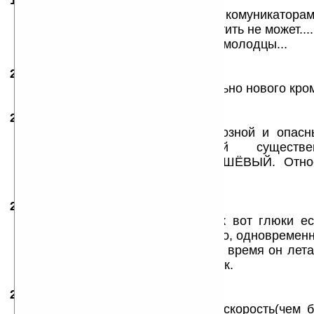
19.03.2007
- Sinclair
14:27
HTC со своими отстойными комуникатора
кардинально нового ничего выпустить не может...
это на что они способны... А E-Ten молодцы...
20.03.2007
- Ivan Ivan Ivan !!!
19:47
Да ладна вам. Что здесь кардинально нового кр
20.03.2007
- нквд
21:22
согласен с Demiurg . Проц тормозной и опас
разгоне. С 2005 виндой существе
производительности . Но он ДЕШЁВЫЙ. Отно
совсем бюджетный.
20.03.2007
- G-500
22:34
Юзаю G500 больше полгода, так вот глюки ес
целом все супер: gps берет отлично, одновремен
GPS,GPRS и музло играет. За это время он лета
на освальт нераз — все работает ок.
22.03.2007
- iPalmer
10:00
Меня больше в КПК привлекает скорость(чем 