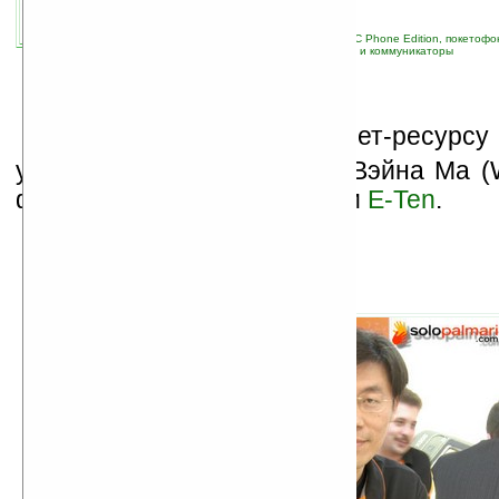
связанные темы:
E-TEN
;
Glofiish
;
Pocket PC Phone Edition, покетоф
навигация
;
новые устройства
;
смартфоны и коммуникаторы
И
тальянскому интернет-ресурсу
удалось взять
интервью
у Вэйна Ма (
фото), президента компании
E-Ten
.