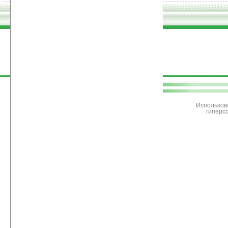
поддержите
Ладошки
Использов
гиперс