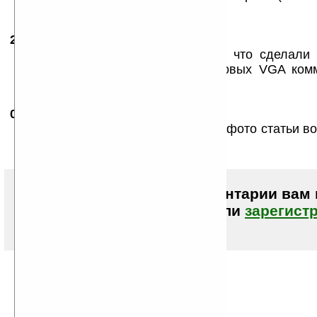
меньше скорость)
28.03.2007
- User22
21:07
внимательно советую посмотреть что сделали
маркой Imate там целая пачка новых VGA ком
нескоро HTC сможет догнать!
02.09.2007
- DDK
14:31
В руке у Вейна Х800, а на preview-фото статьи 
Ладошки жгут.
Чтобы писать комментарии вам
авторизоваться (войти)
или
зарегист