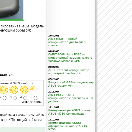
нсированная еще модель
ледующим образом:
10.03.2008
Asus M536 — новый
коммуникатор для бизнес-
класса
06.03.2008
CeBIT 2008: Asus P320 —
миниатюрный коммуникатор с
Windows Mobile и GPS
28.02.2008
ASUS готовит коммуникатор
под маркой Lamborghini
бщается.
07.02.2008
Бюджетный GPS-коммуникатор
ценка: 4.09 (22 чел.) » +
ASUS Galaxy Mini
21.12.2007
Asus P550 — GPS-
2
3
4
5
коммуникатор с дисплеем в 3,5
дюйма
интересно
»
14.11.2007
Коммуникаторы ASUS: слухи о
ASUS M930 Communicator
знайте, а также получайте
ваш КПК, акций сайта на
14.11.2007
Коммуникаторы ASUS:
официальный анонс ASUS
P750