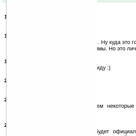
15.01.2009
- joinqwerty
21:54
Спасибо!)
16.01.2009
- Семёнсемён
11:34
Блин, почти все аппараты чёрные... Ну куда это 
на трауре? Да и издалека неотоичимы. Но это ли
19.01.2009
- Aidan
17:29
А это их фишка, с черным имею ввиду :)
20.01.2009
- Nashev
15:01
грустно...
20.01.2009
- pocet virys
22:33
не вселые аппараты..прям скажем некоторые 
какой фантазии
21.01.2009
- smzuev
05:56
Очень жаль, что в России не будет официал