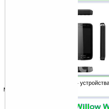
Maple
,
Willow
и
Cedar
— устройства
Mobile Standard.