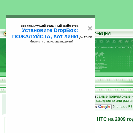
всё-таки лучший облачный файл-стор!
×
Установите DropBox:
ПОЖАЛУЙСТА, вот линк!
До
25 ГБ
бесплатно, приглашая друзей!
Установите
всё-таки лучший облачный файл-стор!
DropBox: ПОЖАЛУЙСТА, вот линк!
До
25
бесплатно, приглашая друзей!
ГБ
к началу раздела новостей
•
лучшие
новости
и
самые
популярные
н
простые
анонсы новостей
на email ежедневно или раз в
наш
на Google:
(
что такое R
Линейка коммуникаторов HTC на 2009 го
15.01.2009 09:17
просмотров: сегодня 1, всего 12290
автор новости:
Владимир Литовченко