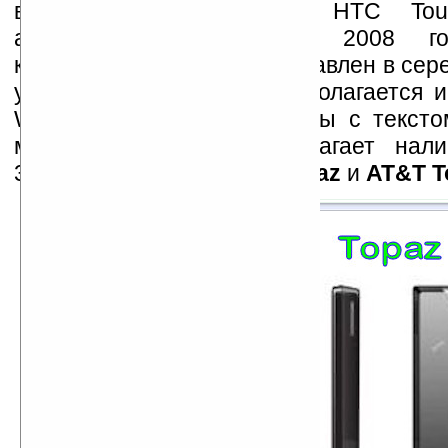
всего, по аналогии с HTC Tou
анонсированым в мае 2008 го
коммуникатор будет представлен в сере
усовершенствований предполагается и
WVGA для удобства работы с тексто
модель
Topaz C
предполагает нали
3,5мм для наушников, а
Topaz
и
AT&T T