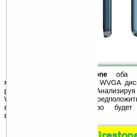
Firestone
и
Whitestone
оба пр
мобильный медиа-центр с WVGA дис
разъёмом для наушников. Анализируя
Whitestone, также можно предположит
всего данное устройство будет
встроенным TV-тюнером.