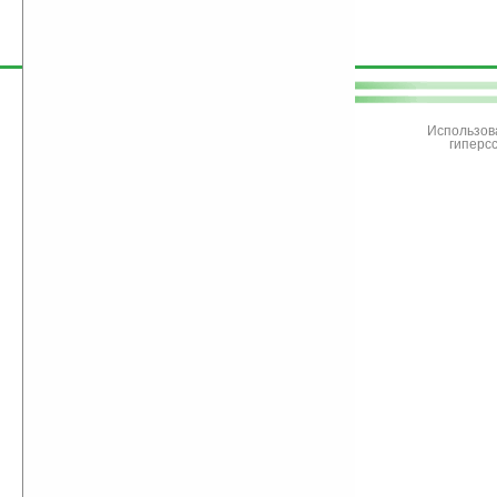
поддержите
Ладошки
Использов
гиперс