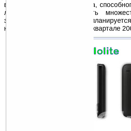
в честь иолита — минерала, способно
литотерапевтов, излечивать множе
заболеваний.
Magnet
планируется
немного позднее во втором квартале 200