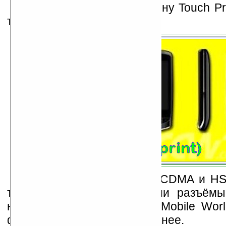
Jasper C
выйдет на смену Touch Pro
третьем квартале 2009 года.
Rhodium
и
Tungsten
в CDMA и HSD
также не имеют в наличии разъёмы
наушников и ожидаются к Mobile Worl
феврале или немногим позднее.