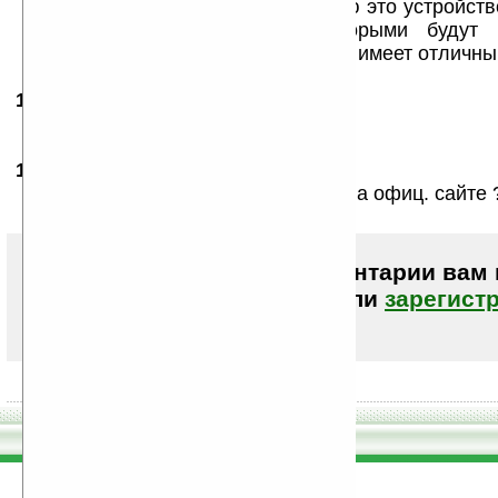
модель HTC HD. По моему мнению это устройств
в себе все те качества, которыми будут
перечисленные модели и при этом имеет отличны
10.02.2009
- Mizantrop
16:02
Нтч на костер!!!
14.09.2009
- Физичка
16:10
почему эти модели не выложены На офиц. сайте 
Чтобы писать комментарии вам
авторизоваться (войти)
или
зарегист