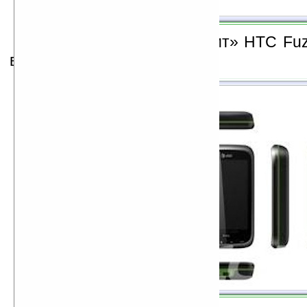
Barium
немного «освежит» HTC Fuz
выйдет где-то к концу года.