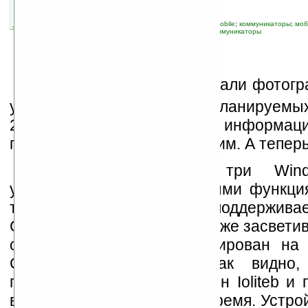
связанные темы:
Android
;
HTC
;
Windows Mobile
;
коммуникаторы
;
моб
устройства
;
смартфоны
;
смартфоны и коммуникаторы
Н
а днях в Интернет попали фотог
устройств компании HTC планируемых
2009 году. Насколько информац
правдивой — поживём-увидим. А теперь 
Ниже представлены три Wind
устройства с навигационными функция
тому же одновременно поддерживае
GSM и CDMA.
Iolite
, ранее уже засвети
скорее всего будет анонсирован на 
Congress в феврале. Как видно
полностью повторяет дизайн Ioliteb и 
выпуску где-то в то самое время. Устро