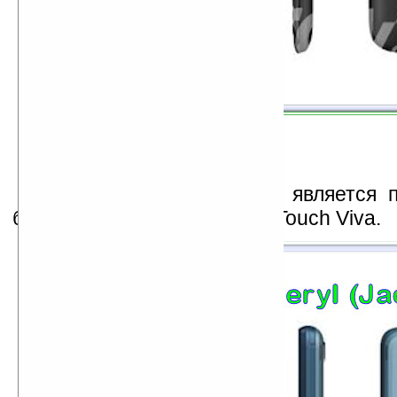
Beryl
с QVGA и EDGE является п
бюджетного HTC Jade/HTC Touch Viva.