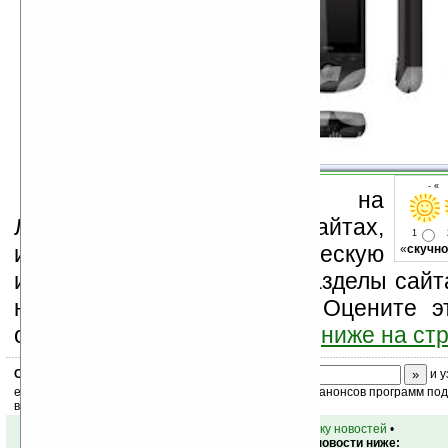
- « 
Устанавливайте линк на
Ладошки на своих сайтах,
1
изучайте коммерческую
«
скучно
информацию, посещайте разделы сайта
новости, файлы, прочие). Оцените э
оставьте свой комментарий
ниже на ст
Скоро
конкурс
с призами! Подпишитесь:
и у
ежедневный или еженедельный дайджест новостей, анонсов программ под 
ваш почтовый ящик.
•
вернуться к списку новостей
•
Обсуждение этой новости ниже: