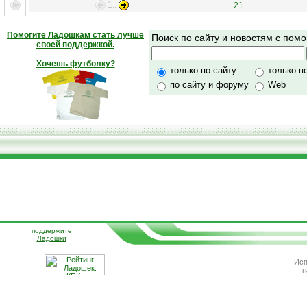
1..
21..
Помогите Ладошкам стать лучше
Поиск по сайту и новостям с по
своей поддержкой.
Хочешь футболку?
только по сайту
только п
по сайту и форуму
Web
поддержите
Ладошки
Исп
г