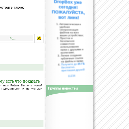
мотрите также:
вот линк!
Автоматическая и
удобная
синхронизация
файлов на всех
ваших устройствах;
41..
Простое и
безопасное
совместное
использование
папок с друзьями и
коллегами;
Легкое создание
публичных ссылок
на файлы и папки;
25 ГБ
Получите до
бесплатно,
приглашая друзей!
11234
му есть что показать
 нам Fujitsu Siemens новый
Группы новостей
е надуманными и ненужными