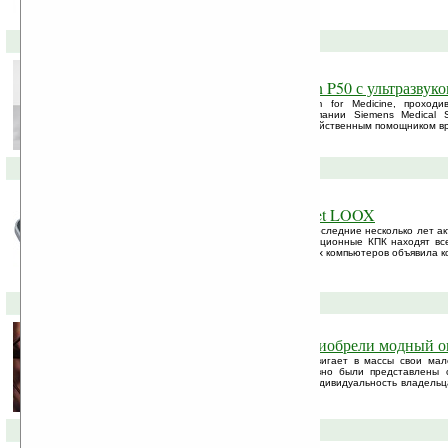
водонепроницаемую клавиатуру.
28-11-2007 »
Медицинский ноутбук Acuson P50 с ультразвук
На выставке Medica 39th World Forum for Medicine, проход
Дюссельдорфе, немецкий филиал компании Siemens Medical S
ноутбук Acuson P50, призванный стать действенным помощником в
14-08-2007 »
Прощай, Fujitsu-Siemens Pocket LOOX
Ни для кого не секрет, что рынок КПК в последние несколько лет 
смартфонами и коммуникаторами, традиционные КПК находят все
за Dell, о полном уходе с рынка карманных компьютеров объявила кор
03-04-2007 »
Навигаторы FS Loox N100 приобрели модный о
Компания Fujitsu Siemens активно продвигает в массы свои ма
линейки Pocket Loox N100. Не так давно были представлены 
наладонника, позволяющие выразить индивидуальность владель
но очень приятное.
07-03-2007 »