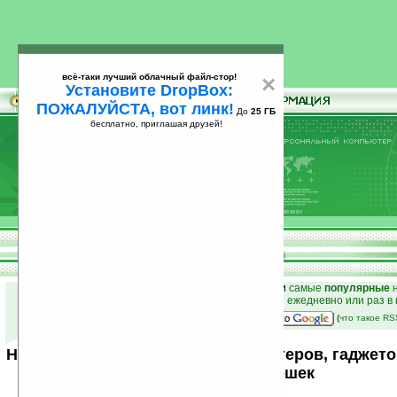
всё-таки лучший облачный файл-стор!
×
Установите DropBox:
ПОЖАЛУЙСТА, вот линк!
До
25 ГБ
бесплатно, приглашая друзей!
Установите
всё-таки лучший облачный файл-стор!
DropBox: ПОЖАЛУЙСТА, вот линк!
До
25
бесплатно, приглашая друзей!
ГБ
к началу раздела новостей
•
лучшие
новости
и
самые
популярные
н
простые
анонсы новостей
на email ежедневно или раз в
наш
на Google:
(
что такое R
Новости мира карманных компьютеров, гаджето
от Ладошек