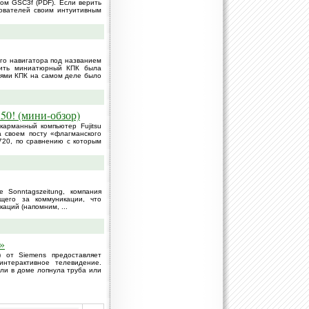
ом GSC3f (PDF). Если верить
зователей своим интуитивным
ого навигатора под названием
тить миниатюрный КПК была
циями КПК на самом деле было
50! (мини-обзор)
карманный компьютер Fujitsu
 своем посту «флагманского
20, по сравнению с которым
e Sonntagszeitung, компания
ющего за коммуникации, что
аций (напомним, ...
»
от Siemens предоставляет
интерактивное телевидение.
ли в доме лопнула труба или