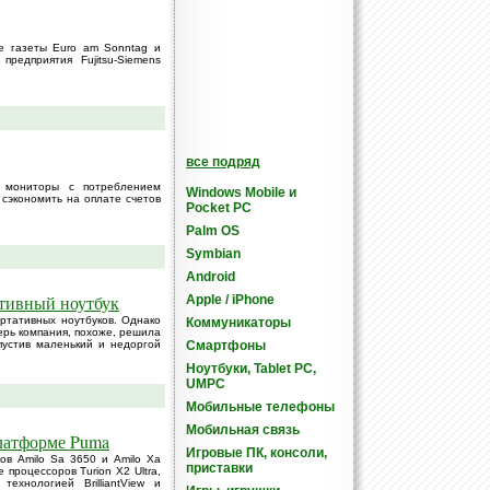
ие газеты Euro am Sonntag и
предприятия Fujitsu-Siemens
все подряд
е мониторы с потреблением
Windows Mobile и
сэкономить на оплате счетов
Pocket PC
Palm OS
Symbian
Android
ативный ноутбук
Apple / iPhone
ортативных ноутбуков. Однако
Коммуникаторы
перь компания, похоже, решила
ыпустив маленький и недоргой
Смартфоны
Ноутбуки, Tablet PC,
UMPC
Мобильные телефоны
Мобильная связь
платформе Puma
Игровые ПК, консоли,
ов Amilo Sa 3650 и Amilo Xa
приставки
процессоров Turion X2 Ultra,
ехнологией BrilliantView и