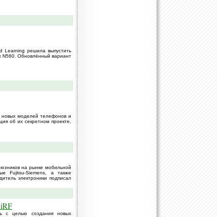
ld Learning решила выпустить
ox N560. Обновлённый вариант
в новых моделей телефонов и
ция об их секретном проекте,
оюзников на рынке мобильной
е Fujitsu-Siemens, а также
дитель электроники подписал
SiRF
ись с целью создания новых