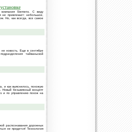
 установке
 компания Siemens. С виду
 не привлекает: небольшое,
м. Но, как всегда, все самое
 не новость. Еще в сентябре
одразделения тайваньской
a, и как выяснилось, похожую
s. Новый безымянный концепт
ns и по управлению похож на
мой распознавания дорожных
аться не придется! Технология