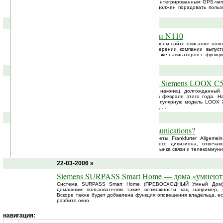
коммуникатора Pocket LOOX серии T с интегрированным GPS-чип
заявленным характеристикам, этот чип должен порадовать поль
интерфейсом, ...
02-06-2006 »
«Малыши» Pocket Loox N100 и N110
Компания Fujitsu Siemens выложила на своем сайте описание нов
Pocket Loox N100. Информация о намерении компании выпус
известна еще с января этого года. Новых же навигаторов с функ
выпущено целых два — N100 и N110.
18-05-2006 »
На Ладошках появился Fujitsu Siemens LOOX C5
Сегодня в магазине Ладошек появился, наконец, долгожданный 
Siemens LOOX C550, анонсированный в феврале этого года. На
КПК» LOOX C550 сменил заслуженно популярную модель LOOX 7
C550 совсем немного похудел, как по весу, ...
20-04-2006 »
Motorola купит Siemens Communications?
Согласно исследованиям немецкой газеты Frankfurter Allgemein
Siemens планирует избавиться от своего дивизиона, отвеча
полностью выведет компанию Siemens с рынка связи и телекоммуник
22-03-2006 »
Siemens SURPASS Smart Home — дома «умнеют
Система SURPASS Smart Home (ПРЕВОСХОДНЫЙ Умный Дом) 
домашним пользователям такие возможности как, например, 
Вскоре также будет добавлена функция оповещения владельца, ес
разбито окно.
навигация: