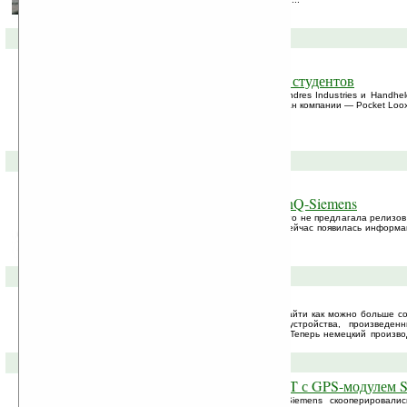
16-10-2006 »
Pocket Loox N560. Версия для студентов
Компания Fujitsu-Siemens совместно с Andres Industries и Handhe
КПК для студентов, за основу взят флагман компании — Pocket Lo
называется Pocket Loox N560 EDA.
05-10-2006 »
Oxyon — новый секрет от BenQ-Siemens
Компания BenQ-Siemens достаточно долго не предлагала релизо
это, видимо, было не с проста... Ведь, сейчас появилась информа
который носит рабочее название Oxyon.
20-06-2006 »
Siemens объединяется с Nokia
Немецкая компания Siemens старается найти как можно больше с
связи. Свет уже увидели некоторые устройства, произведенны
несколько телефонов от BenQ-Siemens. Теперь немецкий произво
соглашение о слиянии с Nokia.
14-06-2006 »
Подробности о Pocket LOOX T с GPS-модулем 
Компании SiRF Technology и Fujitsu Siemens скооперировал