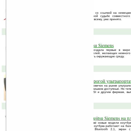
Что будет с Fujitsu-Siemens?
Computer Reseller News (CRN) сообщает, со ссылкой на немецк
Financial Times Deutschland, о возможной судьбе совместного 
Computers. Решение о судьбе СП, судя по всему, уже принято.
15-08-2008 »
Монитор на ноль ватт от Fujitsu Siemens
Компания Fujitsu Siemens Computers создала первые в мир
электроэнергии ноль ватт для пользователей, желающих немного 
за электричество и вместе с этим защитить окружающую среду.
14-07-2008 »
Fujitsu Siemens выпустит недорогой ультрапорт
Компания Fujitsu Siemens — далеко не новичок на рынке ультрап
цены у этих устройств, мягко говоря, не слишком доступные. Но те
присоединиться к Asus, Acer, HP, Dell, MSI и другим фирмам, в
ноутбук.
13-06-2008 »
Новые модели ноутбуков от Fujitsu Siemens на 
Компания Fujitsu Siemens представила две новые модели ноутбук
3530 на платформе Puma от AMD. Оба ноутбука работают на базе 
имеют в наличии интерфейс eSATA, Bluetooth 2.1, экран с т