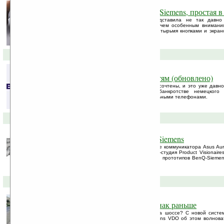
Универсальная сигнализация Siemens, простая в
Довольно любопытное устройство представила не так давно
сигнализационная система AySystem ничем особенным внимания
размером с колоду карт, устройство с четырьмя кнопками и экрано
интересное находится внутри.
26-02-2007 »
BenQ Mobile продадут по частям (обновлено)
Дни мюнхенской компании BenQ Mobile сочтены, и это уже давно
прошлого года было объявлено о банкротстве немецкого п
корпорации BenQ, занимавшегося мобильными телефонами.
06-02-2007 »
Виртуальный телефон BenQ-Siemens
Сегодня мы рассказывали вам о концепте коммуникатора Asus Aur
идею предложила BenQ-Siemens дизайн-студия Product Visionaire
дополняет линейку описанных год назад прототипов BenQ-Sieme
Asus Aura — сенсорный дисплей ...
17-10-2006 »
Машина заметит дорожный знак раньше
Бывает, не замечаете дорожный знак на шоссе? C новой систе
знаков (Traffic Sign Recognition) от Siemens VDO об этом волнов
слежения работает следующим образом: ...