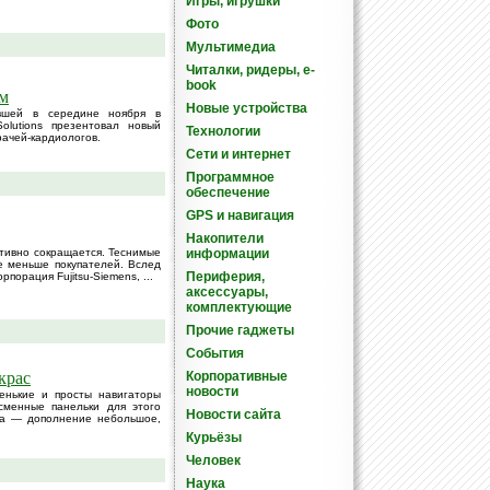
Игры, игрушки
Фото
Мультимедиа
Читалки, ридеры, e-
book
ом
Новые устройства
ившей в середине ноября в
olutions презентовал новый
Технологии
рачей-кардиологов.
Сети и интернет
Программное
обеспечение
GPS и навигация
Накопители
активно сокращается. Теснимые
информации
 меньше покупателей. Вслед
Периферия,
порация Fujitsu-Siemens, ...
аксессуары,
комплектующие
Прочие гаджеты
События
крас
Корпоративные
новости
ленькие и просты навигаторы
сменные панельки для этого
Новости сайта
ца — дополнение небольшое,
Курьёзы
Человек
Наука