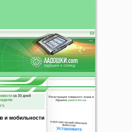
овости
за 30 дней
Регистрация товарного знака в
 неделю
Украине
patent.km.ua
.
SS?
)
в и мобильности
и всё-таки лучший облачный
файл-стор:
Установите
DropBox уже
сегодня!
ПОЖАЛУЙСТА,