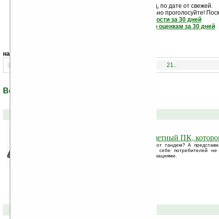
Новости показаны подряд, по дате от свежей.
Если новость вам понравилась - обязательно проголосуйте! Пос
самые читаемые новости за 30 дней
самые лучшие новости по оценкам за 30 дней
навигация:
1..
21..
Все новости по теме: «Siemens»
30-09-2008 »
Fujitsu Siemens ST6012: планшетный ПК, которо
Что же нам на этот раз представил этот тандем? А представил
планшетный ПК, который привлекает к себе потребителей н
функциями, а вполне реальными спецификациями.
23-09-2008 »