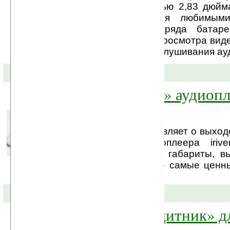
дисплеем с диагональю 2,83 дюйм
дольше наслаждаться любимым
музыкой. Одного заряда батаре
минимум на 6 часов просмотра виде
работы в режиме прослушивания ау
14-07-2010 »
«Студенческий» аудиопле
T8
Компания iriver – объявляет о выхо
рынок нового аудиоплеера iriv
отличают компактные габариты, в
звука и доступность – самые ценн
активного человека.
29-06-2010 »
Стильный «защитник» для