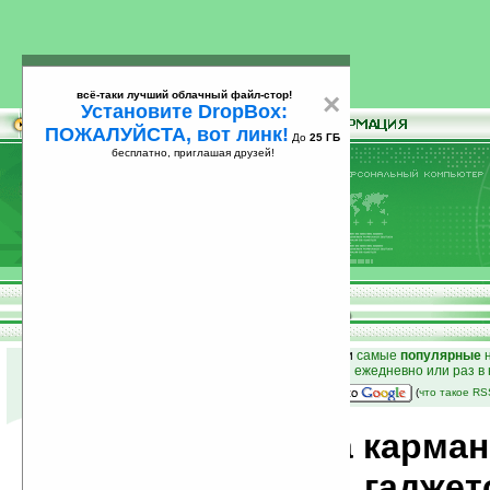
всё-таки лучший облачный файл-стор!
×
Установите DropBox:
ПОЖАЛУЙСТА, вот линк!
До
25 ГБ
бесплатно, приглашая друзей!
Установите
всё-таки лучший облачный файл-стор!
DropBox: ПОЖАЛУЙСТА, вот линк!
До
25
бесплатно, приглашая друзей!
ГБ
к началу раздела новостей
•
лучшие
новости
и
самые
популярные
н
простые
анонсы новостей
на email ежедневно или раз в
наш
на Google:
(
что такое R
Новости мира карма
компьютеров, гаджет