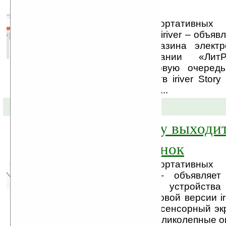
контента
Производитель портативных
устройств – компания iriver – объяв
авторизованного магазина элект
базе сайта компании «ЛитР
предназначен, в первую очеред
обладателей устройств iriver Story 
Story с модулем Wi-Fi, ...
03-09-2010 »
iriver Cover Story выходи
российский рынок
Производитель портативных
устройств – iriver – объявляе
российский рынок устройств
электронных книг базовой версии iri
Удобный 6-дюймовый сенсорный экра
Cover Story подарит великолепные 