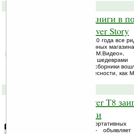
31-08-2010 »
Классические книги в п
покупателям iriver Story
Начиная с августа 2010 года все риде
продаваемые в розничных магазин
ЦИФРОВОЙ» и «М.Видео», ук
компакт-дисками с шедеврами 
прозаиков и поэтов. В сборники вош
таких «столпов» словесности, как М
Федор Достоевский, ...
12-08-2010 »
Аудиоплеер iriver T8 заи
новыми цветами
Производитель портативных
устройств – iriver – объявляе