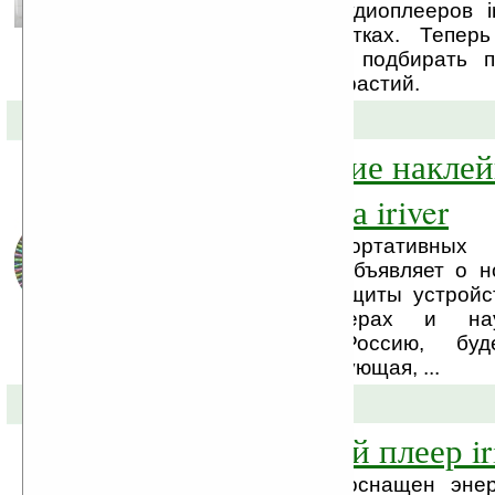
российский рынок аудиоплееров i
новых ярких расцветках. Тепер
пользователи смогут подбирать 
своих цветовых пристрастий.
21-07-2010 »
Голографические накле
защита качества iriver
Производитель портативных
устройств – iriver – объявляет о 
продукции уровне защиты устройс
На всех mp3-плеерах и наушн
поставляемых в Россию, буд
голограмма, гарантирующая, ...
15-07-2010 »
Долгоиграющий плеер iri
Новый плеер iriver оснащен эне