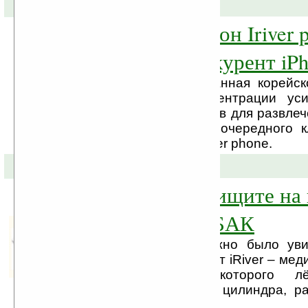
11-11-2008 »
Сотовый телефон Iriver 
очередной конкурент iP
Компания iriver, созданная корейс
Reigncom для «концентрации ус
электронных продуктов для развлеч
объявила о выпуске очередного 
сотовом телефоне Iriver phone.
01-09-2008 »
iRiver Spinn — ищите на
после запуска БАК
На выставке IFA можно было ув
интересную новинку от iRiver – мед
основу названия которого лё
контроллер в форме цилиндра, р
правой части корпуса.