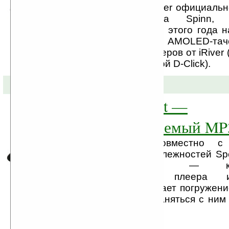
Сегодня компания iRiver официаль
выход медиа-плеера Spinn,
представлен в начале этого года 
2008. Плеер оснащён AMOLED-тачс
очень обычно для плееров от iRiver
них снабжены системой D-Click).
18-07-2008 »
Speedo Aquabeat —
водонепроницаемый MP
Компания iRiver совместно с 
плавательных принадлежностей Sp
Speedo Aquabeat — ко
водонепроницаемых плеера 
Устройство выдерживает погружени
тех метров, так что заняться с ним
ли получится.