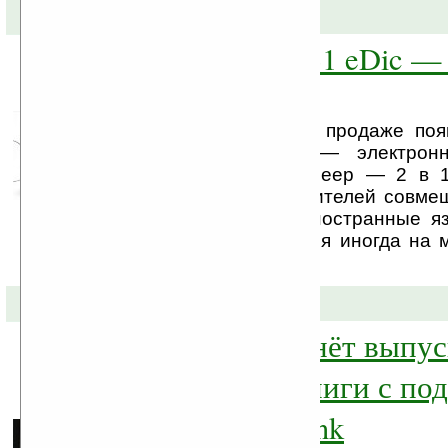
14-03-2009 »
iRiver Dicple D31 eDic —
словарь
В Корее и Японии в продаже поя
интересный гаджет — электрон
портативный медиаплеер — 2 в 1
будет хорош для любителей совме
полезным — учить иностранные яз
примеру, и отвлекаться иногда на
развлечения.
02-03-2009 »
iriver Japan начнёт выпу
электронной книги с по
технологии E Ink