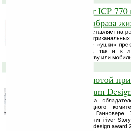
Наушники iriver ICP-770 
для активного образа жи
Компания iriver – представляет на 
две новые модели внутриканальных 
770 и IEP-300. Новые «ушки» пре
как к плеерам iriver, так и к 
мультимедиа-устройству или мобил
16-03-2010 »
iriver Story – золотой пр
International Forum Desig
Компания iriver стала обладате
награды международного комитета
Forum Design (iF) в Ганновере. 
чтения электронных книг iriver Sto
наградой Gold product design award 