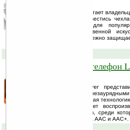
Story
Компания iriver предлагает владель
книг iriver Story обзавестись чех
устройства. Чехол для популяр
выполнен из качественной иску
черного цвета, он надежно защищае
пыли и влаги.
14-06-2010 »
Музыкальный телефон L
LG и iriver
LG Electronics и iriver предста
телефон LB4400 с незаурядными
возможностями, включая технологию
Mobile. Новинка может воспроиз
число аудиоформатов, среди кот
OGG, WAV, APE, FLAC, AAC и AAC+.
21-04-2010 »