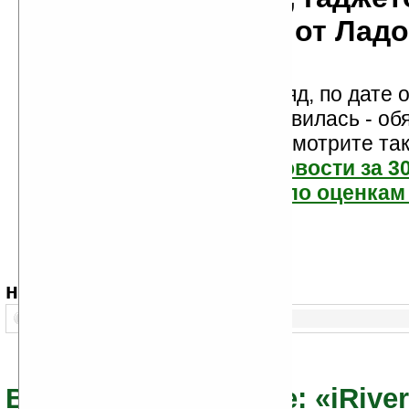
мобильности от Лад
Новости показаны подряд, по дате о
Если новость вам понравилась - об
проголосуйте! Посмотрите та
самые читаемые новости за 3
самые лучшие новости по оценкам 
навигация:
1..
Все новости по теме: «iRive