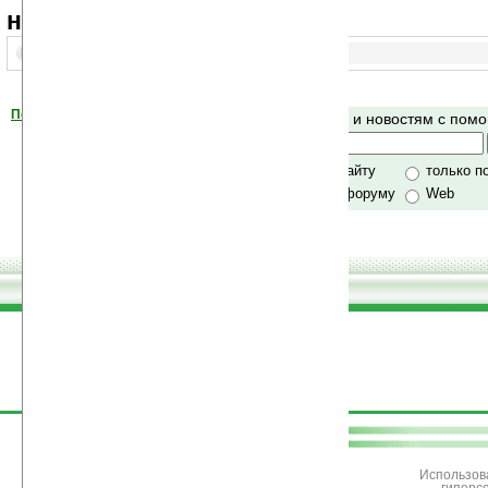
навигация:
1..
Помогите Ладошкам стать лучше
Поиск по сайту и новостям с по
своей поддержкой.
Хочешь футболку?
только по сайту
только п
по сайту и форуму
Web
поддержите
Ладошки
Использов