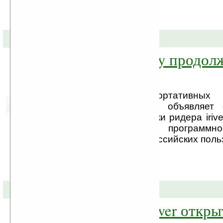
31-01-2011 »
iriver Cover Story продол
улучшаться
Производитель портативных
устройств – iriver – объявляет
официальной прошивки ридера iriver
версии 1.13. Новое программно
предназначено для российских польз
19-01-2011 »
Для ридеров iriver откр