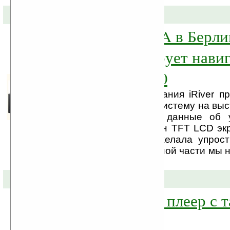
26-08-2008 »
На выставке IFA в Берлин
продемонстрирует навиг
медиаплеер P20
На этой неделе компания iRiver п
навигационную GPS систему на выст
Берлине. Некоторые данные об 
известны. M3 оснащён TFT LCD эк
3.5 дюйма. iRiver пожелала упрост
поэтому на фронтальной части мы 
одной кнопки.
30-07-2008 »
Spinn — новый плеер с 
от iRiver