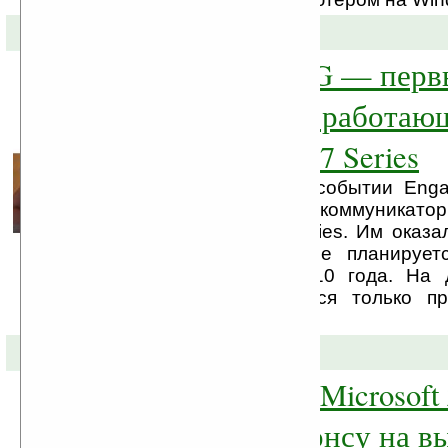
01-03-2010 »
Прототип от LG — пер
коммуникатор, работаю
Windows Phone 7 Series
В эти выходные на событии Eng
представлен первый коммуникато
Windows Phone 7 Series. Им оказа
компании LG, которое планирует
сентябре месяце 2010 года. На
изделие пока является только п
обзавелось именем.
02-02-2010 »
Коммуникатор Microsoft
готовится к анонсу на в