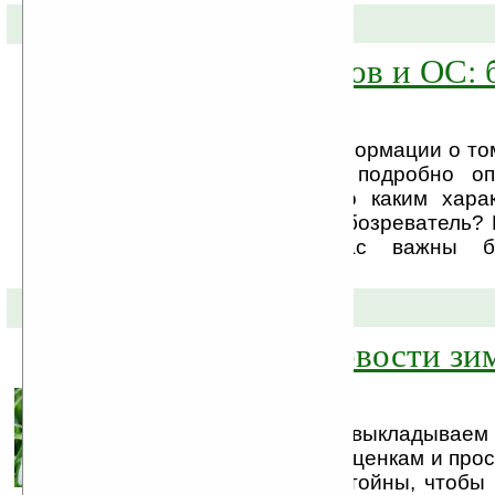
21-03-2009 »
Войны браузеров и ОС: 
победители?
В сети есть много информации о том
лучше, какой хуже, подробно о
плюсы и минусы. По каким хара
выбираем себе веб-обозреватель? 
большинства из нас важны бе
удобство.
01-03-2009 »
Популярные новости зи
2009 гг.
В первый день весны выкладываем
этой зимы по Вашим оценкам и прос
новости, которые достойны, чтобы