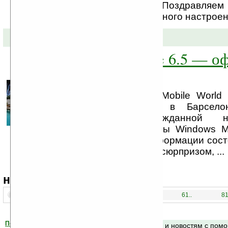
обратили внимание. Поздравляем 
Удачи, любви и солнечного настроен
17-02-2009 »
Windows Mobile 6.5 — о
на MWC 2009
На выставке GSMA Mobile World 
проходящей сейчас в Барселон
презентация долгожданной 
операционной системы Windows Mo
множества утечек информации сос
не стал для кого-либо сюрпризом, ...
навигация:
1..
21..
41..
61..
81
Помогите Ладошкам стать лучше
Поиск по сайту и новостям с по