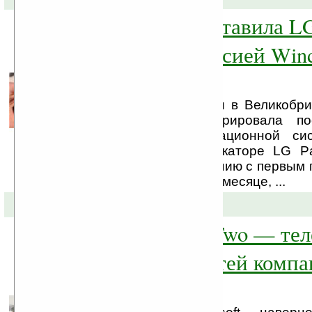
Microsoft представила LG
новой build-версией Win
7
На прессконференции в Великобри
Microsoft продемонстрировала по
версию своей операционной си
Phone 7 на коммуникаторе LG Pa
очевидцев, по сравнению с первым
LG Panther в феврале месяце, ...
13-04-2010 »
Kin One и Kin Two — те
социальных сетей комп
Microsoft