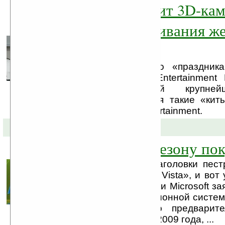
Microsoft готовит 3D-ка
360 для отслеживания ж
геймера
Приближается начало «праздник
выставки Electronic Entertainmen
2009), собирающей крупне
издательства, включая такие «киты»
Blizzard и Blizzard Entertainment.
13-05-2009 »
Windows 7 к «Сезону по
Буквально недавно заголовки пес
«Новинка — Windows Vista», и вот
разработчики компании Microsoft за
выходе новой операционной систе
Громкое событие по предварит
состоится 23 октября 2009 года, ...