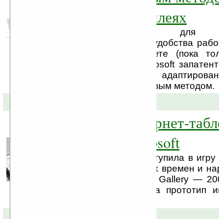
мультитач дисплеях
Предположтельно, для 
функциональности и удобства рабо
своем интернет-таблете (пока то
Courier компания Microsoft запатен
мультитач-клавиатуру, адаптиров
слепым десятипальцевым методом.
24-09-2009 »
Courier — интернет-табл
редакции Microsoft
Компания Microsoft вступила в игру
выпуска «таблета всех времен и на
на выставке Gizmodo Gallery — 2
компания представила прототип и
— Courier.
07-07-2009 »