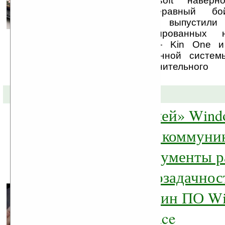
В компании Microsoft навер
ввязываться в неравный б
коммуникаторов и выпустил
телефонов, ориентированных
социальных сетях — Kin One и
мобильной операционной систем
установки дополнительного 
обеспечения, ...
16-03-2010 »
Новости «с полей» Wind
7 Series: новый коммуни
Samsung, инструменты р
для WP7, многозадачнос
интернет-магазин ПО W
Phone Marketplace