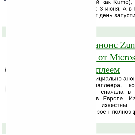
Bing (ранее известный как Kumo),
работать в США уже с 3 июня. А в 
странах Европы в этот день запусти
этого поисковика.
28-05-2009 »
Официальный анонс Zu
первого плеера от Micros
сенсорным дисплеем
Копанией Microsoft официально ано
Zune HD — медиаплеера, ко
появиться в продаже сначала в
осенью, а потом и в Европе. Из
новинки пока что известны 
медиаплеер будет встроен полноэ
с акселерометром, ...
14-05-2009 »