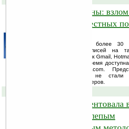
Будьте бдительны: взло
записей на известных п
серверах
Личная информация более 30 
пользовательских записей на т
почтовых серверах, как Gmail, Hotmai
AOL была какое-то время доступн
на сайте Pastebin.com. Предс
почтовых сервисов не стали 
подверглись атаке хакеров.
28-09-2009 »
Microsoft запатентовала
способ ввода слепым
десятипальцевым метод