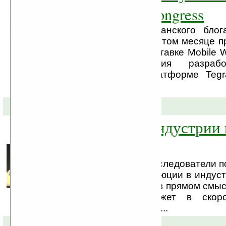
Mobile World Congress
По информации испанского блог
Microsoft готовится в этом месяце 
«Zune Phone» на выставке Mobile W
Барселоне. Компания разраб
коммуникатор на платформе Teg
компанией Nvidia.
26-01-2010 »
Революция в индустрии 
на пороге
Всё ближе и ближе исследователи по
осуществления революции в индус
видеоигр. Видеоигры в прямом смыс
настольными, а может в скор
напольными, кто знает...
07-10-2009 »