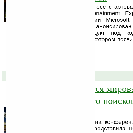
Сегодня в Лос-Анджелесе стартов
2009 (Electronic Entertainment E
конференции компании Microsoft
рамках E3 2009, был анонсирован
революционный продукт под к
Project Natal, слухи о котором появ
сегодняшнего анонса.
30-05-2009 »
3 июня состоится миров
премьера нового поиско
Microsoft Bing
Корпорация Microsoft на конференц
Digital официально представила 