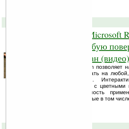
20-10-2011 »
OmniTouch от Microsoft R
превращает любую пове
сенсорный экран (видео
Технология OmniTouch позволяет 
буквы, а также рисовать на любой
ровной поверхности. Интеракт
поддерживает работу с цветными 
Также есть возможность примен
жесты, мультисенсорные в том числ
20-05-2010 »