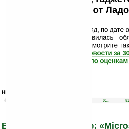
мобильности от Лад
Новости показаны подряд, по дате о
Если новость вам понравилась - об
проголосуйте! Посмотрите та
самые читаемые новости за 3
самые лучшие новости по оценкам 
навигация:
1..
21..
41..
61..
81
Все новости по теме: «Micro