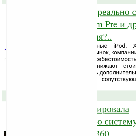
Так сколько же реально 
iPhone 3GS, Palm Pre и д
топовые изделия?..
Выпуская всевозможные iPod, 
топовые изделия на рынок, компани
не спешат сообщать себестоимость
Иногда компании занижают стои
предполагая отхватить дополнитель
с вами средств на сопутствую
услугах, например, ...
02-06-2009 »
Microsoft анонсировала
революционную систему 
Natal для Xbox 360