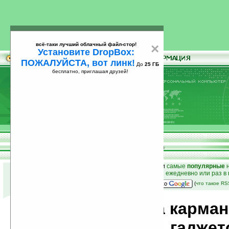
всё-таки лучший облачный файл-стор!
×
Установите DropBox:
ПОЖАЛУЙСТА, вот линк!
До
25 ГБ
бесплатно, приглашая друзей!
Установите
всё-таки лучший облачный файл-стор!
DropBox: ПОЖАЛУЙСТА, вот линк!
До
25
бесплатно, приглашая друзей!
ГБ
к началу раздела новостей
•
лучшие
новости
и
самые
популярные
н
простые
анонсы новостей
на email ежедневно или раз в
наш
на Google:
(
что такое R
Новости мира карма
компьютеров, гаджет