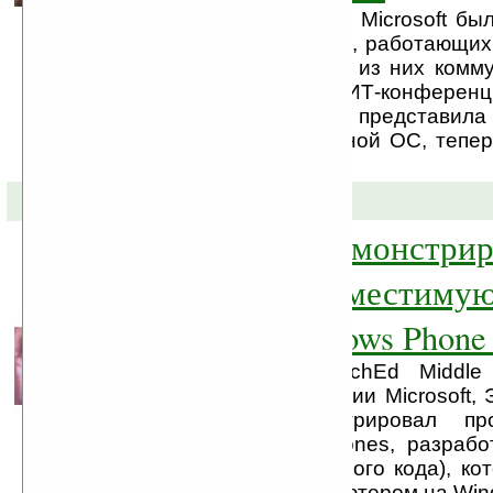
До сих пор компанией Microsoft бы
только два устройства, работающи
Phone 7 Series. Один из них комм
второй LG. Вчера на ИТ-конференц
Вегасе Microsoft представ
коммуникатор на данной ОС, тепе
Samsung.
09-03-2010 »
Microsoft продемонстрир
полностью совместимую
Windows, Windows Phone
На конференции TechEd Middle
представитель компании Microsoft, 
Rudder), продемонстрировал пр
платформу Indiana Jones, разрабо
Studio (с 90% доступного кода), ко
совместима и с компьютером на Wind