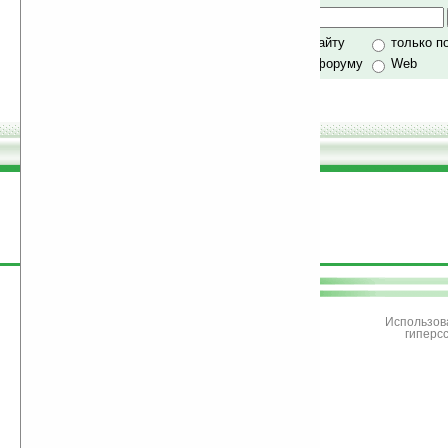
своей поддержкой.
Хочешь футболку?
только по сайту
только п
по сайту и форуму
Web
поддержите
Ладошки
Использов
гиперс