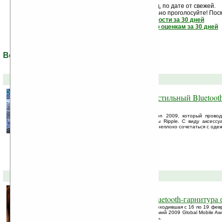
Новости показаны подряд, по дате от свежей.
Если новость вам понравилась - обязательно проголосуйте! Пос
самые читаемые новости за 30 дней
самые лучшие новости по оценкам за 30 дней
Все новости по теме: «Plantronics»
13-04-2009 »
Plantronics Ripple — будущий стильный Bluetooth
женщин
На конкурсе Sound Innovation Competition 2009, который провод
представлен концепт Bluetooth-гарнитуры Ripple. С виду аксесс
формы. Таким образом, гарнитура будет неплохо сочетаться с оде
22-02-2009 »
Plantronics Discovery 925 — Bluetooth-гарнитура
Подошла к концу выставка MWC 2009, проходившая с 16 по 19 фев
итоги и оглашён список победителей премий 2009 Global Mobile A
ассоциацией GSMA. Как и предполагалось.