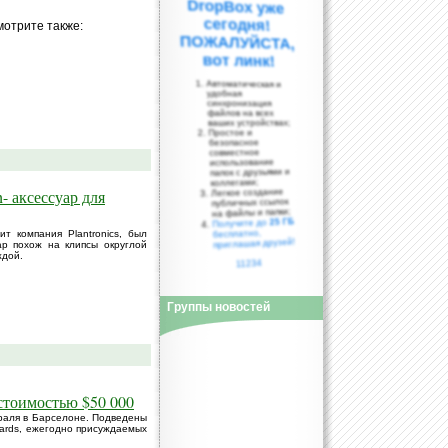
мотрите также:
вот линк!
Автоматическая и
удобная
синхронизация
файлов на всех
ваших устройствах;
Простое и
безопасное
совместное
использование
папок с друзьями и
коллегами;
- аксессуар для
Легкое создание
публичных ссылок
на файлы и папки;
25 ГБ
Получите до
бесплатно,
ит компания Plantronics, был
приглашая друзей!
уар похож на клипсы округлой
ждой.
11234
Группы новостей
 стоимостью $50 000
раля в Барселоне. Подведены
wards, ежегодно присуждаемых