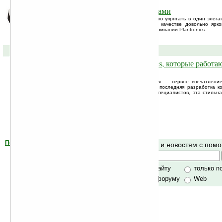
Домашний телефон с наворотами
Современные технологии позволяют легко упрятать в один элеган
устройств схожей функциональности. В качестве довольно ярк
домашний телефон Calisto Pro Series от компании Plantronics.
15-09-2005 »
Новые наушники от Plantronics, которые работа
iPod и мобильным телефоном
Имплантанты внеземного происхождения — первое впечатление
наушники от Plantronics. MX100s — это последняя разработка к
портативных плеерах iPod. По оценкам специалистов, эта стильн
все шансы на коммерческий успех.
Помогите Ладошкам стать лучше
Поиск по сайту и новостям с по
своей поддержкой.
Хочешь футболку?
только по сайту
только п
по сайту и форуму
Web