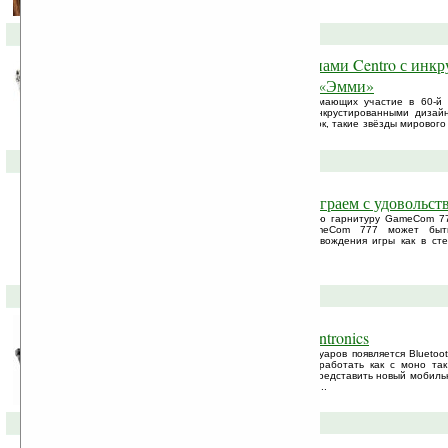
23-09-2008 »
Palm оснащает звёзд смартфонами Centro с инкр
церемонии вручения премии «Эмми»
Компания Palm оснащает звёзд, принимающих участие в 60-й
«Эмми» смартфонами Centro «Iced», инкрустированными дизайн
Благодаря сотрудничеству этих двух марок, такие звёзды мирового
Пробст, ...
01-09-2008 »
Гарнитура GameCom 777 — играем с удовольст
Компания Plantronics анонсировала новую гарнитуру GameCom 7
компьютерных игр. Для геймера GameCom 777 может быть
способностью передачи звукового сопровождения игры как в ст
многоканального звука 5.1, ...
12-09-2007 »
Интересные гарнитуры от Plantronics
Все больше на рынке мобильных аксессуаров появляется Bluetoo
стандарт A2DP и способных при этом работать как с моно так
тенденция понятна. Сейчас уже трудно представить новый мобиль
без встроенного MP3-плеера и адаптера ...
28-08-2007 »