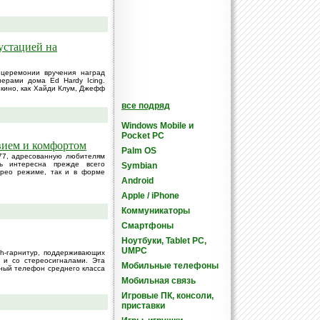
устацией на
 церемонии вручения наград
ерами дома Ed Hardy Icing.
 кино, как Хайди Клум, Джефф
все подряд
Windows Mobile и
Pocket PC
вием и комфортом
Palm OS
77, адресованную любителям
 интересна прежде всего
Symbian
ерео режиме, так и в форме
Android
Apple / iPhone
Коммуникаторы
Смартфоны
Ноутбуки, Tablet PC,
UMPC
th-гарнитур, поддерживающих
 и со стереосигналами. Эта
Мобильные телефоны
ный телефон среднего класса
Мобильная связь
Игровые ПК, консоли,
приставки