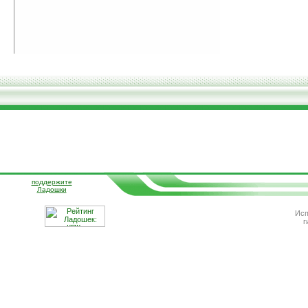
поддержите
Ладошки
Исп
г