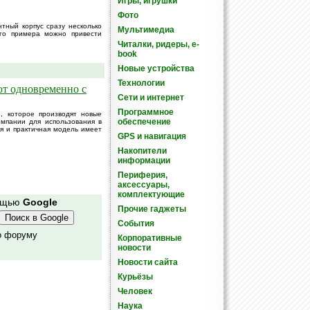
Игры, игрушки
Фото
тный корпус сразу несколько
Мультимедиа
ого примера можно привести
Читалки, ридеры, e-
book
Новые устройства
Технологии
ют одновременно с
Сети и интернет
Программное
, которое производят новые
обеспечение
омпании для использования в
ая и практичная модель имеет
GPS и навигация
Накопители
информации
Периферия,
аксессуары,
комплектующие
мощью
Google
Прочие гаджеты
События
о форуму
Корпоративные
новости
Новости сайта
Курьёзы
Человек
Наука