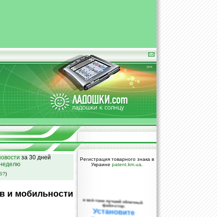
овости
за 30 дней
Регистрация товарного знака в
 неделю
Украине
patent.km.ua
.
SS?
)
в и мобильности
и всё-таки лучший облачный
файл-стор:
Установите
DropBox уже
сегодня!
ПОЖАЛУЙСТА,