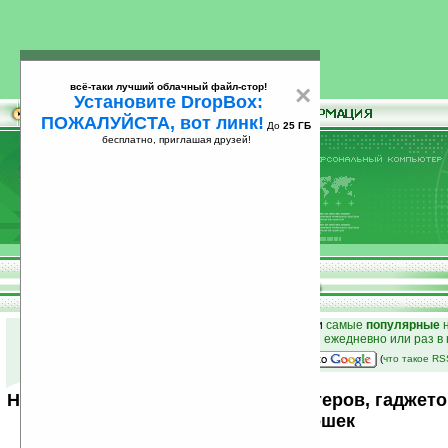
всё-таки лучший облачный файл-стор!
×
Установите DropBox:
ПОЖАЛУЙСТА, вот линк!
До
25 ГБ
бесплатно, приглашая друзей!
Установите
всё-таки лучший облачный файл-стор!
DropBox: ПОЖАЛУЙСТА, вот линк!
До
25
бесплатно, приглашая друзей!
ГБ
к началу раздела новостей
•
лучшие
новости
и
самые
популярные
н
простые
анонсы новостей
на email ежедневно или раз в
наш
на Google:
(
что такое R
Новости мира карманных компьютеров, гаджето
от Ладошек