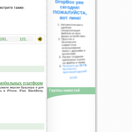
мотрите также:
вот линк!
Автоматическая и
удобная
синхронизация
файлов на всех
ваших устройствах;
101..
121..
Простое и
безопасное
совместное
использование
папок с друзьями и
коллегами;
Легкое создание
публичных ссылок
на файлы и папки;
25 ГБ
Получите до
бесплатно,
приглашая друзей!
11234
х мобильных платформ
довали версии браузера и для
Группы новостей
в iPhone, iPad, BlackBerry,