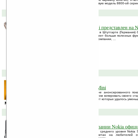
запланировала выпустить этой осенью новую модель 8800-ой серии
02-09-2009 »
Коммуникатор Nokia N97 Mini представлен на N
Сегодня на выставке «Nokia World 2009» в Штутгарте (Германия)
коммуникатор Nokia N97 Mini. Новинка имеет больше полезных фу
и является первым устройством финской компании, ...
31-07-2009 »
Меньший брат — Nokia N97 Mini
В сети появились первые фотографии не анонсированного пока
Cкорее всего, мини-версия будет во многом копировать своего ст
исключением конечно компонентов, за счёт которых удалось умень
13-07-2009 »
Смартфон Nokia Surge от компании Nokia офиц
Компанией Nokia представлен смартфон среднего уровня Nokia 
QWERTY-клавиатурой. Смартфон рассчитан на любителей о