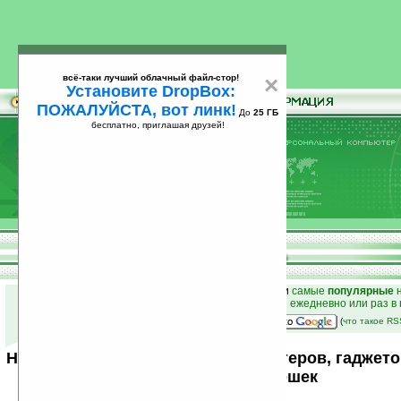
всё-таки лучший облачный файл-стор!
×
Установите DropBox:
ПОЖАЛУЙСТА, вот линк!
До
25 ГБ
бесплатно, приглашая друзей!
Установите
всё-таки лучший облачный файл-стор!
DropBox: ПОЖАЛУЙСТА, вот линк!
До
25
бесплатно, приглашая друзей!
ГБ
к началу раздела новостей
•
лучшие
новости
и
самые
популярные
н
простые
анонсы новостей
на email ежедневно или раз в
наш
на Google:
(
что такое R
Новости мира карманных компьютеров, гаджето
от Ладошек