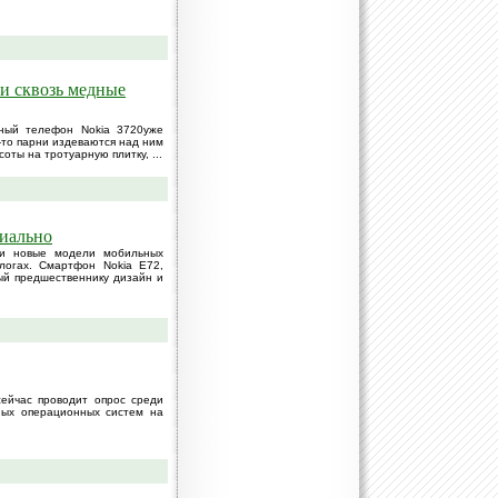
 и сквозь медные
нный телефон Nokia 3720уже
-то парни издеваются над ним
соты на тротуарную плитку, ...
циально
ри новые модели мобильных
логах. Смартфон Nokia E72,
ый предшественнику дизайн и
сейчас проводит опрос среди
ных операционных систем на