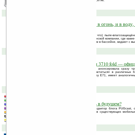
переписываться в различных социальных сетях.
08-07-2009 »
Nokia 3720 — с ней можно «и в огонь, и в воду,
трубы»
Официально не анонсированный (пока что) пыле-влагозащищё
красуется на официальных роликах от финской компании, где какие
как могут: погружают в пиво, плавают с ним в бассейне, кидают с вы
15-06-2009 »
Nokia E72, 5530 XpressMusic и 3710 fold — офи
Финская компания сегодня официально анонсировала сразу т
гаджетов, уже успевших до этого «засветиться» в различных б
призванный продолжить успешную карьеру E71, имеет аналогичн
улучшенную функциональность.
04-05-2009 »
iPhoneOS будет доминировать в будущем?
Клеменс Шухерт (Clemens Schuchert), редактор блога PUGcast, 
читателей PUGcast по поводу перспектив существующих мобиль
доминирование в ближайшем будущем.
27-04-2009 »