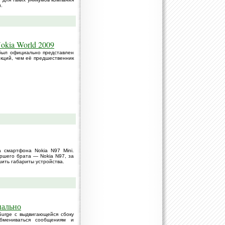
.
okia World 2009
 был официально представлен
нкций, чем её предшественник
 смартфона Nokia N97 Mini.
аршего брата — Nokia N97, за
шить габариты устройства.
иально
Surge с выдвигающейся сбоку
бмениваться сообщениям и