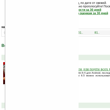
Новости показаны подряд, по дате от свежей.
Если новость вам понравилась - обязательно проголосуйте! Пос
самые читаемые новости за 30 дней
самые лучшие новости по оценкам за 30 дней
навигация:
1..
21..
41..
61..
81..
Все новости по теме: «Symbian»
02-11-2011 »
Браузер Opera Mini 6.5 доступен для почти все
После выхода в прошлом месяце Opera Mini 6.5 для Android, после
других мобильных платформ. Opera Mini 6.5 можно использовать 
Symbian S60 и Java-телефонах.
23-11-2010 »