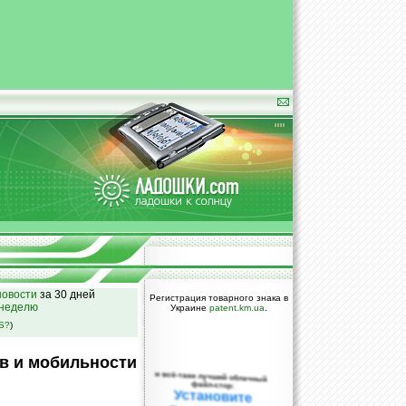
овости
за 30 дней
Регистрация товарного знака в
 неделю
Украине
patent.km.ua
.
SS?
)
в и мобильности
и всё-таки лучший облачный
файл-стор:
Установите
DropBox уже
сегодня!
ПОЖАЛУЙСТА,