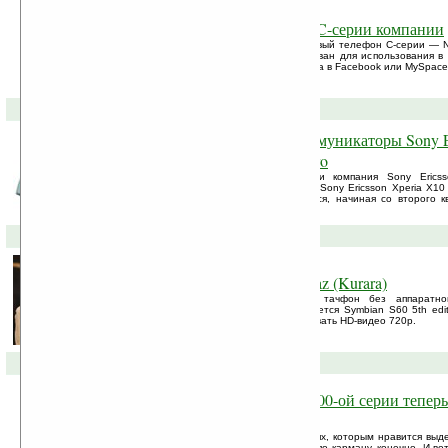
Nokia C5 — смартфон новой C-серии компании
Nokia официально представила свой первый телефон C-серии — No
презентации, — «смартфон оптимизирован для использования в 
позволяет следить за состоянием аккаунта в Facebook или MySpace
15-02-2010 »
Sony Ericsson на MWC10: коммуникаторы Sony Er
Xperia X10 Mini и X10 Mini Pro
Отличилась на выставке MWC 2010 и компания Sony Ericss
коммуникатора: Sony Ericsson Vivaz Pro, Sony Ericsson Xperia X10 
Pro. Все три новинки начнут продаваться, начиная со второго к
девайсы будет оглашена позднее.
21-01-2010 »
Камерофон Sony Ericsson Vivaz (Kurara)
Компания Sony Ericsson представила тачфон без аппаратно
называемый Kurara). Устройство управляется Symbian S60 5th edi
мегапиксельной камерой и может записывать HD-видео 720p.
14-09-2009 »
Новый люксовый телефон 8800-ой серии теперь
Nokia Erdos
Nokia не забыла о респектабельных людях, которым нравится выд
которых дополнительные «прибамбасы» по карману, конечно. И вот