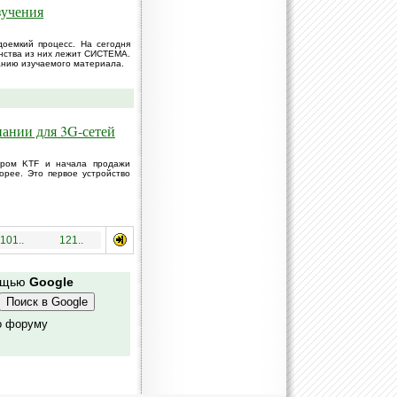
зучения
оемкий процесс. На сегодня
нства из них лежит СИСТЕМА.
анию изучаемого материала.
пании для 3G-сетей
тором KTF и начала продажи
рее. Это первое устройство
101..
121..
мощью
Google
о форуму