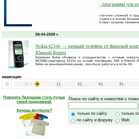
Программа дня: LearnWords — программа для и
иностранного языка
Изучение иностранного языка — это достаточно сложный и труд
насчитываются десятки разнообразных методов и в основе больши
Именно систематическое обучение способствует лучшему запомин
08-04-2009 »
Nokia 6210s — первый телефон от финской ком
Южной Кореи
Компания Nokia объявила о сотрудничестве с сотовым опера
WCDMA-смартфона 6210s на основе платформы S60 в Южной Ко
Nokia на южнокорейском рынке, способное работать в сетях 3G.
навигация:
1..
21..
41..
61..
81..
Помогите Ладошкам стать лучше
Поиск по сайту и новостям с по
своей поддержкой.
Хочешь футболку?
только по сайту
только п
по сайту и форуму
Web