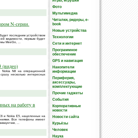
Игры, игрушки
Фото
Мультимедиа
Читалки, ридеры, e-
ором N-серии.
book
Новые устройства
 будет последним устройством
Технологии
сей видимости, первым будет
мы MeeGo, ...
Сети и интернет
Программное
обеспечение
GPS и навигация
 (видео)
Накопители
р Nokia N8 на операционной
информации
сразу несколько интересных
Периферия,
аксессуары,
комплектующие
Прочие гаджеты
События
нных на работу в
Корпоративные
новости
C6 и Nokia E5, нацеленных на
Новости сайта
ениями. Все телефоны имеют
ккаунтам, ...
Курьёзы
Человек
Наука