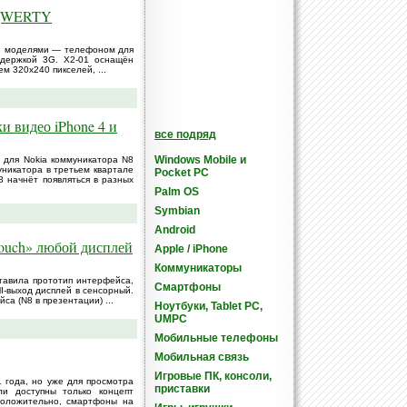
 QWERTY
и моделями — телефоном для
ддержкой 3G. X2-01 оснащён
 320x240 пикселей, ...
и видео iPhone 4 и
все подряд
Windows Mobile и
 для Nokia коммуникатора N8
никатора в третьем квартале
Pocket PC
 начнёт появляться в разных
Palm OS
Symbian
Android
ouch» любой дисплей
Apple / iPhone
Коммуникаторы
ставила прототип интерфейса,
Смартфоны
-выход дисплей в сенсорный.
а (N8 в презентации) ...
Ноутбуки, Tablet PC,
UMPC
Мобильные телефоны
Мобильная связь
Игровые ПК, консоли,
 года, но уже для просмотра
приставки
и доступны только концепт
положительно, смартфоны на