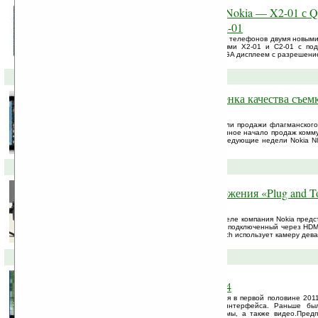
Новинки в бюджетном стане Nokia — X2-01 с
клавиатурой и 3G телефон C2-01
Nokia обновила свою линейку бюджетных телефонов двумя новым
фанатов обмена текстовыми сообщениями X2-01 и C2-01 с по
QWERTY клавиатурой, 2.4-дюймовым QVGA дисплеем с разрешением
01-10-2010 »
Начало продаж Nokia N8. Оценка качества съемк
Nokia N8 (видео)
С вчерашнего дня официально стартовали продажи флагманского
на ОС Symbian^3. Таким образом обещанное начало продаж комму
реально стартовало в четвертом. В последующие недели Nokia N8
странах по всему миру.
20-09-2010 »
С помощью Nokia N8 и приложения «Plug and T
превращается в тачпанель
На выставке Nokia World на прошлой неделе компания Nokia пред
который позволяет преобразовать любой подключенный через HDMI
Приложение под названием Plug and Touch использует камеру девайс
19-07-2010 »
Первые скриншоты Symbian^4
Устройства на новой ОС должны появится в первой половине 2011
доступны первые реальные картинки интерфейса. Раньше был
интерфейса новой операционной системы, а также видео.Пред