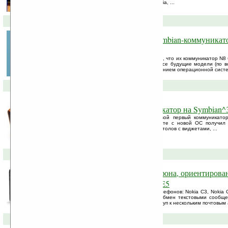
основе Symbian^4 будут выпускать как Nokia, ...
25-06-2010 »
Nokia N8 будет последним Symbian-коммуникат
Дальше только MeeGo
Компания Nokia официально подтвердила, что их коммуникатор N8
N-серии, работающим на ОС Symbian. Все будущие модели (по в
Nokia N9) уже будут работать под управлением операционной систе
27-04-2010 »
Nokia N8 — первый коммуникатор на Symbian^3
Сегодня компания Nokia представила свой первый коммуникато
системе Symbian^3. Коммуникатор вместе с новой ОС получил 
функций: поддержку нескольких рабочих столов с виджетами, ...
15-04-2010 »
Nokia анонсировала три телефона, ориентирова
социальных сетях — C6, C3, E5
Компания Nokia анонсировала тройку телефонов: Nokia C3, Nokia 
удобную работу в социальных сетях и обмен текстовыми сообщ
QWERTY-клавиатуру и обеспечивают доступ к нескольким почтовым а
02-03-2010 »