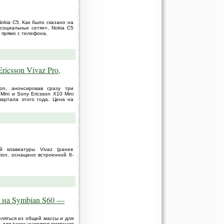
kia C5. Как было сказано на
социальных сетях», Nokia C5
 прямо с телефона.
icsson Vivaz Pro,
on, анонсировав сразу три
Mini и Sony Ericsson X10 Mini
вартала этого года. Цена на
й клавиатуры Vivaz (ранее
tion, оснащено встроенной 8-
 на Symbian S60 —
еляться из общей массы и для
 для таких уникумов компания