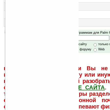
Конвертер величин
3
Palm Currency Converter v2.03
Конвертер валют
4
Palm Accountant v1.24
Финансовый менеджер для устройств PalmOS
5
Palm Chess Guru v1.0
Шахматы
Помогите Ладошкам стать лучше
Поиск по программам для Palm
своей поддержкой.
Хочешь футболку?
только по сайту
только
по сайту и форуму
Web
не забывайте, что если Вы не 
использовать или найти ту или ину
как ее настроить и с ней разобрат
свои вопросы в
ФОРУМЕ САЙТА
.
такого характера менеджеры раздел
сайта лично по электронной поч
советов давать всем не успевают фи