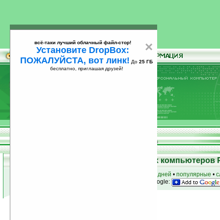
всё-таки лучший облачный файл-стор!
×
Установите DropBox:
ПОЖАЛУЙСТА, вот линк!
До
25 ГБ
бесплатно, приглашая друзей!
Установите
всё-таки лучший облачный файл-стор!
DropBox: ПОЖАЛУЙСТА, вот линк!
До
25
бесплатно, приглашая друзей!
ГБ
Программы для карманных компьютеров 
к началу раздела
•
за сегодня
•
за 3 дня
•
за 7 дней
•
популярные
•
с
анонсы программ на email
• наш
на Google:
Условия поиска:
Найдено
Автор программ: Srđan ƒˆŠuka
5