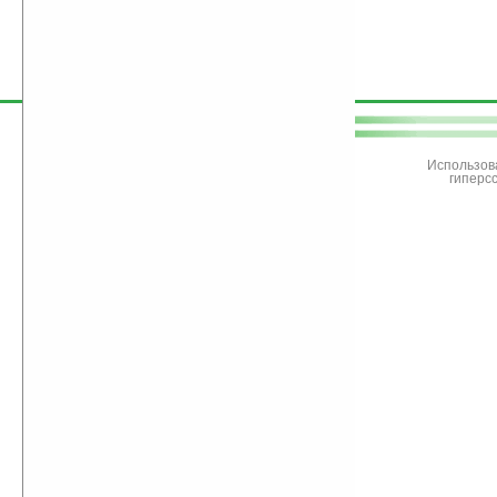
поддержите
Ладошки
Использов
гиперс