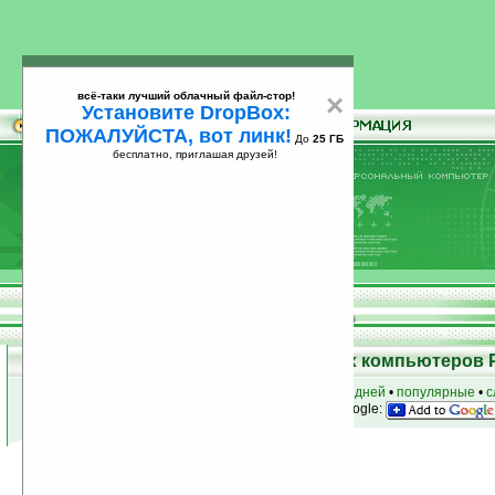
всё-таки лучший облачный файл-стор!
×
Установите DropBox:
ПОЖАЛУЙСТА, вот линк!
До
25 ГБ
бесплатно, приглашая друзей!
Установите
всё-таки лучший облачный файл-стор!
DropBox: ПОЖАЛУЙСТА, вот линк!
До
25
бесплатно, приглашая друзей!
ГБ
Программы для карманных компьютеров 
к началу раздела
•
за сегодня
•
за 3 дня
•
за 7 дней
•
популярные
•
с
анонсы программ на email
• наш
на Google:
Условия поиска:
Найдено
Автор программ: Mobirate
9