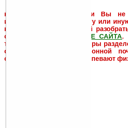
не забывайте, что если Вы не 
использовать или найти ту или ину
как ее настроить и с ней разобрат
свои вопросы в
ФОРУМЕ САЙТА
.
такого характера менеджеры раздел
сайта лично по электронной поч
советов давать всем не успевают фи