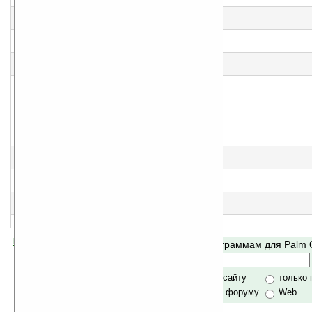
Cимулятор езды на мотоцикле
3
Billiard Master v3.06
Бильярд
4
BrainGym v1.2
Сборник из 4-х игр от Mobirate
5
Sudoku Pro v1.2
Судоку
6
Pentamino v1.2
Головоломка
7
3D Color Cube v1.2
Трехмерный кубик Рубика
8
Einstein v1.2
Логическая игра, напоминающая Sudoku
9
PalmOS Sport Games Pack v1.0
Сборник игр от Mobirate
>
Помогите Ладошкам стать лучше
Поиск по программам для Palm
своей поддержкой.
Хочешь футболку?
только по сайту
только
по сайту и форуму
Web