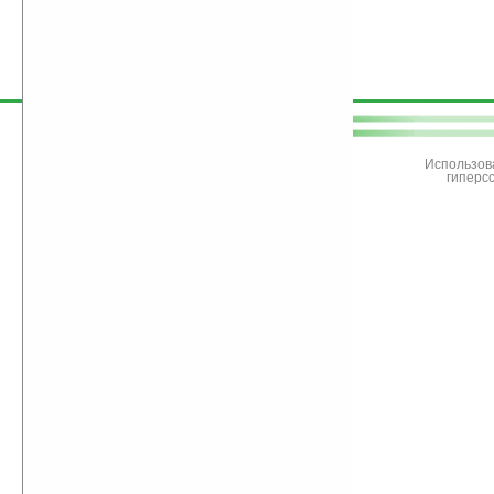
поддержите
Ладошки
Использов
гиперс