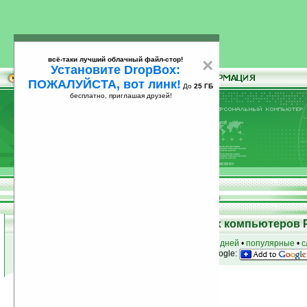
всё-таки лучший облачный файл-стор!
×
Установите DropBox:
ПОЖАЛУЙСТА, вот линк!
До
25 ГБ
бесплатно, приглашая друзей!
Установите
всё-таки лучший облачный файл-стор!
DropBox: ПОЖАЛУЙСТА, вот линк!
До
25
бесплатно, приглашая друзей!
ГБ
Программы для карманных компьютеров 
к началу раздела
•
за сегодня
•
за 3 дня
•
за 7 дней
•
популярные
•
с
анонсы программ на email
• наш
на Google:
Условия поиска:
Найдено
Автор программ: Tealoo
5