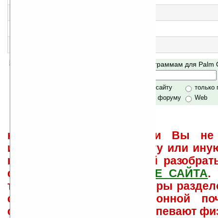
Скины для SCalendar, ADMines, Clix
3
Fun Hybrids
Скины для SCalendar, ADMines, Clix
4
SCalendar v1.1
Календарик для Палма
5
Winter backgrounds 2
Фоновые изображения для SCalendar
Помогите Ладошкам стать лучше
Поиск по программам для Palm
своей поддержкой.
Хочешь футболку?
только по сайту
только
по сайту и форуму
Web
не забывайте, что если Вы не 
использовать или найти ту или ину
как ее настроить и с ней разобрат
свои вопросы в
ФОРУМЕ САЙТА
.
такого характера менеджеры раздел
сайта лично по электронной поч
советов давать всем не успевают фи