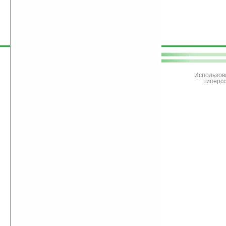
поддержите
Ладошки
Использов
гиперс