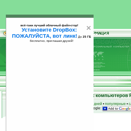
всё-таки лучший облачный файл-стор!
×
Установите DropBox:
ПОЖАЛУЙСТА, вот линк!
До
25 ГБ
бесплатно, приглашая друзей!
Установите
всё-таки лучший облачный файл-стор!
DropBox: ПОЖАЛУЙСТА, вот линк!
До
25
бесплатно, приглашая друзей!
ГБ
Программы для карманных компьютеров 
к началу раздела
•
за сегодня
•
за 3 дня
•
за 7 дней
•
популярные
•
с
анонсы программ на email
• наш
на Google:
Условия поиска:
Найдено
Автор программ: Michael Poon
0