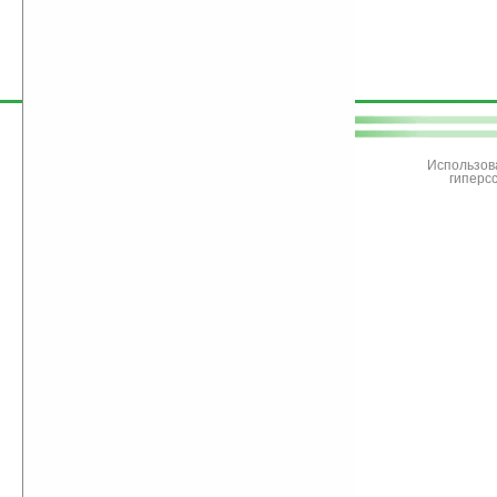
поддержите
Ладошки
Использов
гиперс