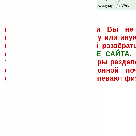
по сайту и форуму
Web
не забывайте, что если Вы не 
использовать или найти ту или ину
как ее настроить и с ней разобрат
свои вопросы в
ФОРУМЕ САЙТА
.
такого характера менеджеры раздел
сайта лично по электронной поч
советов давать всем не успевают фи