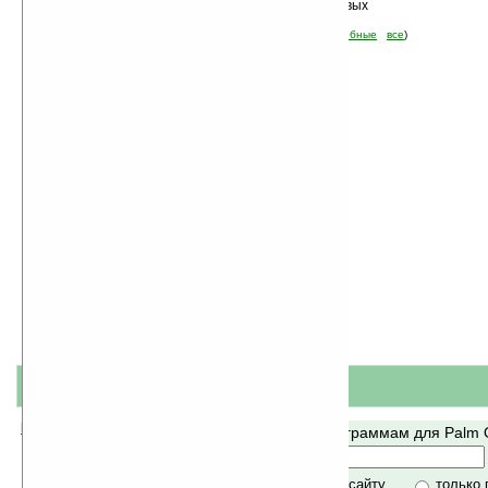
Сортировка по дате, начиная с новых
программ
Стоимость:
демо
(отфильтровать:
бесплатные
пробные
все
)
название
#
короткое описание
Помогите Ладошкам стать лучше
Поиск по программам для Palm
своей поддержкой.
Хочешь футболку?
только по сайту
только