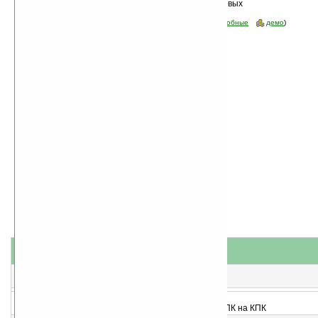
Сортировка по дате, начиная с новых
программы
Стоимость:
все
(отфильтровать:
бесплатные
пробные
демо
)
название
#
короткое описание
1
Picture Package Projector v2.0
Скрываем изображения на КПК
2
Photos2Resize former Photo2PocketPC v2.0.1
Передача цифровых фотографий с настольного ПК на КПК