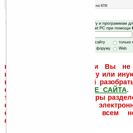
3
Photo2PocketPC v1.0
Программа для передачи цифровых фотографий на КПК
Помогите Ладошкам стать лучше
Поиск по сайту и программам д
своей поддержкой.
Mobile и Pocket PC при помощи
Хочешь футболку?
только по сайту
только
по сайту и форуму
Web
не забывайте, что если Вы не 
использовать или найти ту или ину
как ее настроить и с ней разобрат
свои вопросы в
ФОРУМЕ САЙТА
.
такого характера менеджеры раздел
сайта лично по электрон
ответов\советов давать всем н
физически.