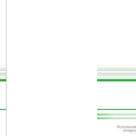
поддержите
Ладошки
Использов
гиперс