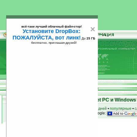
всё-таки лучший облачный файл-стор!
×
Установите DropBox:
ПОЖАЛУЙСТА, вот линк!
До
25 ГБ
бесплатно, приглашая друзей!
Установите
всё-таки лучший облачный файл-стор!
DropBox: ПОЖАЛУЙСТА, вот линк!
До
25
бесплатно, приглашая друзей!
ГБ
Программы для КПК Pocket PC и Windows 
к началу раздела
•
за сегодня
•
за 3 дня
•
за 7 дней
•
популярные
•
с
анонсы программ на email
• наш
на Google:
Условия поиска:
Найдено
Автор программ: ReinWarez
3