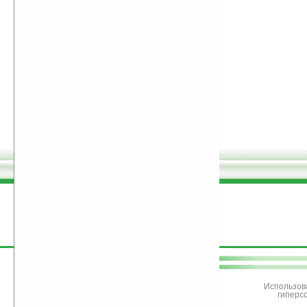
поддержите
Ладошки
Использов
гиперс