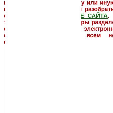
использовать или найти ту или ину
как ее настроить и с ней разобрат
свои вопросы в
ФОРУМЕ САЙТА
.
такого характера менеджеры раздел
сайта лично по электрон
ответов\советов давать всем н
физически.