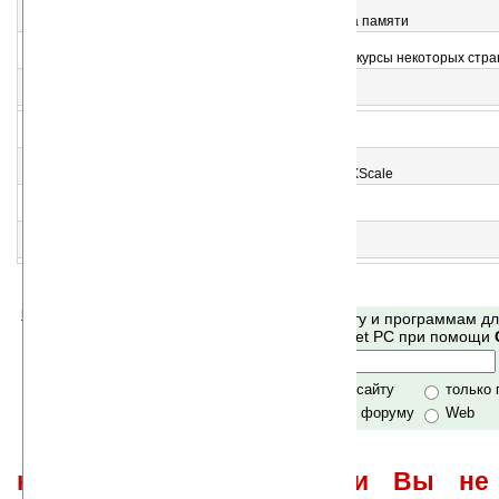
3
PowerCheck v3.7
Отображение текущего заряда батареи и статуса памяти
4
KabuToday v2.21
Программа, отображающая индексы и валютные курсы некоторых стра
5
CPUID v1.7
Показывает информацию о процессоре XScale
6
tdlaunch/Y v1.6
Утилита для запуска программ с экрана Today
7
Speed v1.10
Программа, изменяющая скорость процессоров XScale
8
CardPass v1.0
Защита паролем карт памяти SD и CF
9
StopWatch v1.5
Простенький таймер и секундомер
Помогите Ладошкам стать лучше
Поиск по сайту и программам д
своей поддержкой.
Mobile и Pocket PC при помощи
Хочешь футболку?
только по сайту
только
по сайту и форуму
Web
не забывайте, что если Вы не 