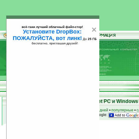
всё-таки лучший облачный файл-стор!
×
Установите DropBox:
ПОЖАЛУЙСТА, вот линк!
До
25 ГБ
бесплатно, приглашая друзей!
Установите
всё-таки лучший облачный файл-стор!
DropBox: ПОЖАЛУЙСТА, вот линк!
До
25
бесплатно, приглашая друзей!
ГБ
Программы для КПК Pocket PC и Windows 
к началу раздела
•
за сегодня
•
за 3 дня
•
за 7 дней
•
популярные
•
с
анонсы программ на email
• наш
на Google:
Условия поиска:
Найдено
Автор программ: Yishin
9