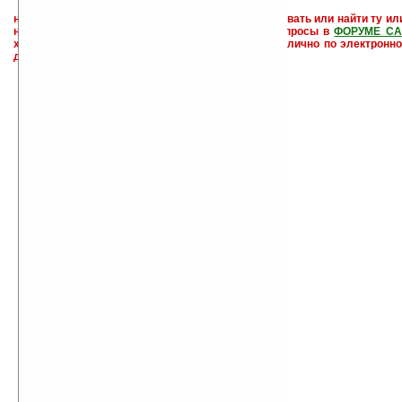
не забывайте, что если Вы не знаете как использовать или найти ту ил
настроить и с ней разобраться - пишите свои вопросы в
ФОРУМЕ СА
характера менеджеры разделов или автор сайта лично по электронно
давать всем не успевают физически.