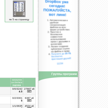
вот линк!
по 5 на страницу
Автоматическая и
удобная
синхронизация
файлов на всех
ваших устройствах;
Простое и
безопасное
совместное
использование
папок с друзьями и
коллегами;
Легкое создание
публичных ссылок
на файлы и папки;
25 ГБ
Получите до
бесплатно,
приглашая друзей!
11234
Группы программ
загрузок
сег/вч/все
оценка
0/0/3242
27667 кб
4.5
0/2/3301
6387 кб
5
1/1/3635
4524 кб