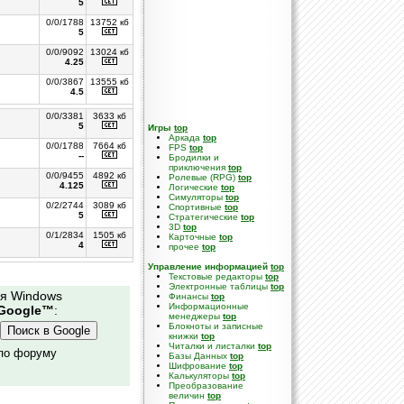
5
0/0/1788
13752 кб
5
0/0/9092
13024 кб
4.25
0/0/3867
13555 кб
4.5
0/0/3381
3633 кб
5
Игры
top
Аркада
top
0/0/1788
7664 кб
FPS
top
--
Бродилки и
приключения
top
0/0/9455
4892 кб
Ролевые (RPG)
top
4.125
Логические
top
Симуляторы
top
0/2/2744
3089 кб
Спортивные
top
5
Стратегические
top
3D
top
0/1/2834
1505 кб
Карточные
top
4
прочее
top
Управление информацией
top
Текстовые редакторы
top
Электронные таблицы
top
ля Windows
Финансы
top
Информационные
Google™
:
менеджеры
top
Блокноты и записные
книжки
top
Читалки и листалки
top
 по форуму
Базы Данных
top
Шифрование
top
Калькуляторы
top
Преобразование
величин
top