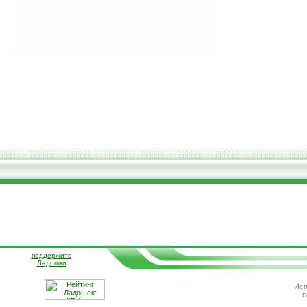
поддержите
Ладошки
Исп
г