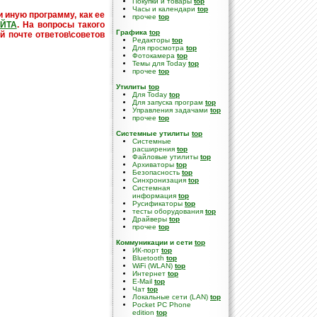
Покупки и товары
top
Часы и календари
top
и иную программу, как ее
прочее
top
ЙТА
. На вопросы такого
Графика
top
й почте ответов\советов
Редакторы
top
Для просмотра
top
Фотокамера
top
Темы для Today
top
прочее
top
Утилиты
top
Для Today
top
Для запуска програм
top
Управления задачами
top
прочее
top
Системные утилиты
top
Cистемные
расширения
top
Файловые утилиты
top
Архиваторы
top
Безопасность
top
Синхронизация
top
Системная
информация
top
Русификаторы
top
тесты оборудования
top
Драйверы
top
прочее
top
Коммуникации и сети
top
ИК-порт
top
Bluetooth
top
WiFi (WLAN)
top
Интернет
top
E-Mail
top
Чат
top
Локальные сети (LAN)
top
Pocket PC Phone
edition
top