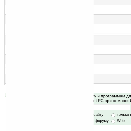
Тесты и игры по психологии
4
Trigna v1.0
Головоломка с треугольниками
5
The Final Battle v1.4
Увлекательная игра жанра RPG
6
CrazySoft Snake Deluxe 2 v2.1
Новая интерпретация игры «Змейка»
7
CrazySoft PaintBall 2 v1.98
Раскраска шаров
8
Smart Educational Games v1.5 (Pocket PC)
Сборник обучающих игр
9
Lost in the Pyramid v1.6
Путешествие в пирамиду
10
Croker v1.4
Покер
11
CrazySoft Hand Reading Pro v1.5
Программа для гадания по руке
Помогите Ладошкам стать лучше
Поиск по сайту и программам д
своей поддержкой.
Mobile и Pocket PC при помощи
Хочешь футболку?
только по сайту
только
по сайту и форуму
Web