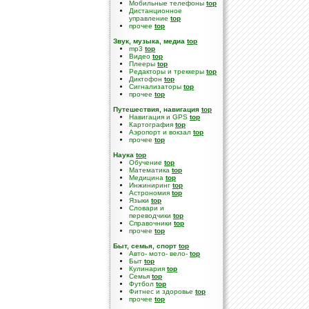
Мобильные телефоны
top
Дистанционное
управление
top
прочее
top
Звук, музыка, медиа
top
mp3
top
Видео
top
Плееры
top
Редакторы и треккеры
top
Диктофон
top
Сигнализаторы
top
прочее
top
Путешествия, навигация
top
Навигация и GPS
top
Картография
top
Аэропорт и вокзал
top
прочее
top
Наука
top
Обучение
top
Математика
top
Медицина
top
Инжиниринг
top
Астрономия
top
Языки
top
Словари и
переводчики
top
Справочники
top
прочее
top
Быт, семья, спорт
top
Авто- мото- вело-
top
Быт
top
Кулинария
top
Семья
top
Футбол
top
Фитнес и здоровье
top
прочее
top