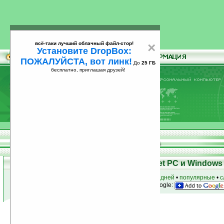
всё-таки лучший облачный файл-стор!
×
Установите DropBox:
ПОЖАЛУЙСТА, вот линк!
До
25 ГБ
бесплатно, приглашая друзей!
Установите
всё-таки лучший облачный файл-стор!
DropBox: ПОЖАЛУЙСТА, вот линк!
До
25
бесплатно, приглашая друзей!
ГБ
Программы для КПК Pocket PC и Windows 
к началу раздела
•
за сегодня
•
за 3 дня
•
за 7 дней
•
популярные
•
с
анонсы программ на email
• наш
на Google:
Условия поиска:
Найдено
Автор программ: CrazySoft
11