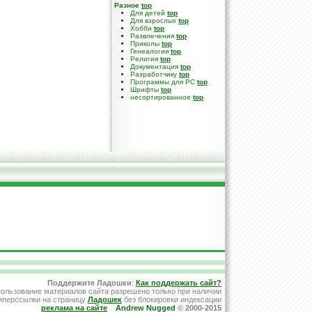
Разное
top
Для детей
top
Для взрослых
top
Хобби
top
Развлечения
top
Приколы
top
Генеалогия
top
Религия
top
Документация
top
Разработчику
top
Программы для PC
top
Шрифты
top
несортированное
top
Поддержите Ладошки
:
Как поддержать сайт?
ользование материалов сайта разрешено только при наличии
иперссылки на страницу
Ладошек
без блокировки индексации
реклама на сайте
Andrew Nugged
© 2000-2015