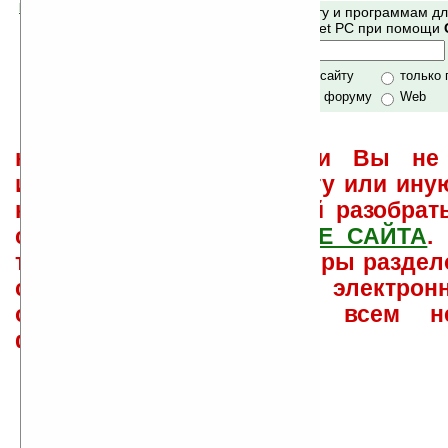
Помогите Ладошкам стать лучше
Поиск по сайту и программам д
своей поддержкой.
Mobile и Pocket PC при помощи
Хочешь футболку?
только по сайту
только
по сайту и форуму
Web
не забывайте, что если Вы не 
использовать или найти ту или ину
как ее настроить и с ней разобрат
свои вопросы в
ФОРУМЕ САЙТА
.
такого характера менеджеры раздел
сайта лично по электрон
ответов\советов давать всем н
физически.