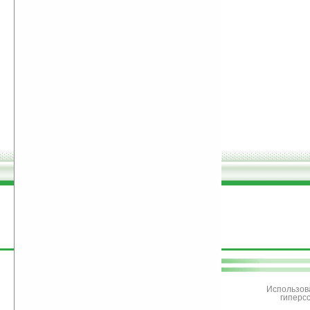
поддержите
Ладошки
Использов
гиперс