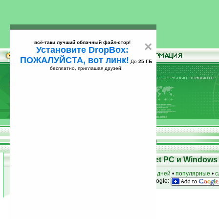
всё-таки лучший облачный файл-стор!
×
Установите DropBox:
ПОЖАЛУЙСТА, вот линк!
До
25 ГБ
бесплатно, приглашая друзей!
Установите
всё-таки лучший облачный файл-стор!
DropBox: ПОЖАЛУЙСТА, вот линк!
До
25
бесплатно, приглашая друзей!
ГБ
Программы для КПК Pocket PC и Windows 
к началу раздела
•
за сегодня
•
за 3 дня
•
за 7 дней
•
популярные
•
с
анонсы программ на email
• наш
на Google:
Условия поиска:
Найдена
Автор программ: mazsoft
1