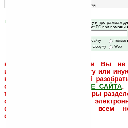
3
Paul's Pick v1.1 ([W]VGA)
Не знаете что выбрать? Спросите осьминога Пауля
Помогите Ладошкам стать лучше
Поиск по сайту и программам д
своей поддержкой.
Mobile и Pocket PC при помощи
Хочешь футболку?
только по сайту
только
по сайту и форуму
Web
не забывайте, что если Вы не 
использовать или найти ту или ину
как ее настроить и с ней разобрат
свои вопросы в
ФОРУМЕ САЙТА
.
такого характера менеджеры раздел
сайта лично по электрон
ответов\советов давать всем н
физически.