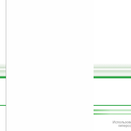
поддержите
Ладошки
Использов
гиперс