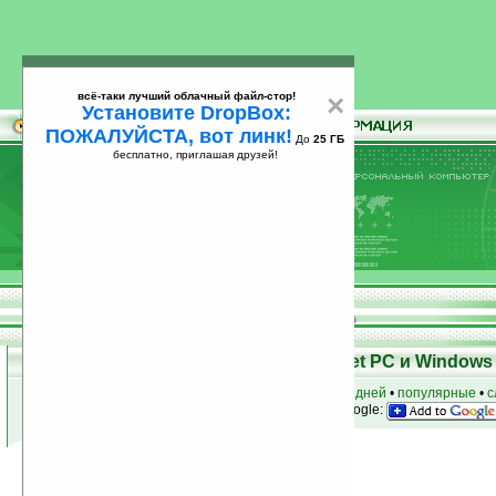
всё-таки лучший облачный файл-стор!
×
Установите DropBox:
ПОЖАЛУЙСТА, вот линк!
До
25 ГБ
бесплатно, приглашая друзей!
Установите
всё-таки лучший облачный файл-стор!
DropBox: ПОЖАЛУЙСТА, вот линк!
До
25
бесплатно, приглашая друзей!
ГБ
Программы для КПК Pocket PC и Windows 
к началу раздела
•
за сегодня
•
за 3 дня
•
за 7 дней
•
популярные
•
с
анонсы программ на email
• наш
на Google:
Условия поиска:
Найдено
Автор программ: TangoChen
3