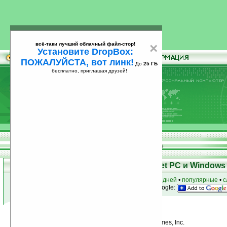
всё-таки лучший облачный файл-стор!
×
Установите DropBox:
ПОЖАЛУЙСТА, вот линк!
До
25 ГБ
бесплатно, приглашая друзей!
Установите
всё-таки лучший облачный файл-стор!
DropBox: ПОЖАЛУЙСТА, вот линк!
До
25
бесплатно, приглашая друзей!
ГБ
Программы для КПК Pocket PC и Windows 
к началу раздела
•
за сегодня
•
за 3 дня
•
за 7 дней
•
популярные
•
с
анонсы программ на email
• наш
на Google:
Условия поиска:
Найдено
Автор программ: Monkeystone Games, Inc.
3