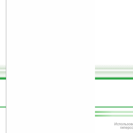
поддержите
Ладошки
Использов
гиперс