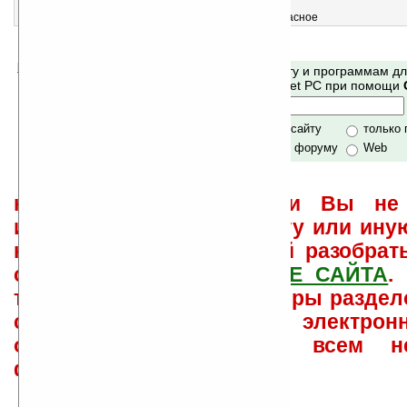
3
Hyperspace Delivery Boy! v1.0 (ARM)
Доставка срочных грузов по галактике — дело опасное
Помогите Ладошкам стать лучше
Поиск по сайту и программам д
своей поддержкой.
Mobile и Pocket PC при помощи
Хочешь футболку?
только по сайту
только
по сайту и форуму
Web
не забывайте, что если Вы не 
использовать или найти ту или ину
как ее настроить и с ней разобрат
свои вопросы в
ФОРУМЕ САЙТА
.
такого характера менеджеры раздел
сайта лично по электрон
ответов\советов давать всем н
физически.