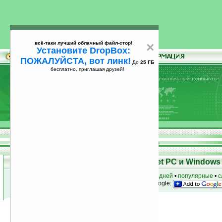
всё-таки лучший облачный файл-стор!
×
Установите DropBox:
ПОЖАЛУЙСТА, вот линк!
До
25 ГБ
бесплатно, приглашая друзей!
Установите
всё-таки лучший облачный файл-стор!
DropBox: ПОЖАЛУЙСТА, вот линк!
До
25
бесплатно, приглашая друзей!
ГБ
Программы для КПК Pocket PC и Windows 
к началу раздела
•
за сегодня
•
за 3 дня
•
за 7 дней
•
популярные
•
с
анонсы программ на email
• наш
на Google:
Условия поиска:
Найдено
Группа: Наука / Математика
23