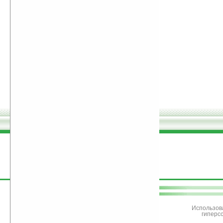
поддержите
Ладошки
Использов
гиперс