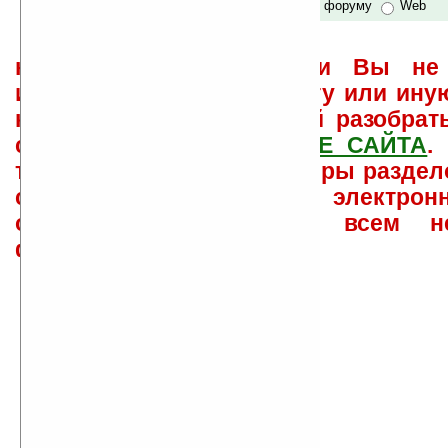
по сайту и форуму
Web
не забывайте, что если Вы не 
использовать или найти ту или ину
как ее настроить и с ней разобрат
свои вопросы в
ФОРУМЕ САЙТА
.
такого характера менеджеры раздел
сайта лично по электрон
ответов\советов давать всем н
физически.