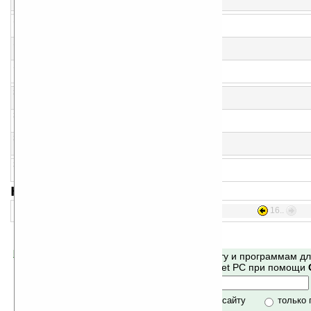
Математическая обучалка для детей
17
Engineering Calculator v1.12
Инженерный калькулятор
18
DM Dictionary v4.01
Работа с данными из текстового файла
19
AK Converter v2.0.1
Конвертер мер измерения
20
MH Formulas v1.0
вычисления по различным формулам
21
Mandelbrot & Co. v2003a
Просчет и рисование фракталов
22
Ray's RPN Calculator v1.0 Alpha
Научный калькулятор
23
tapStat PPC v0.90
Статистические вычисления
навигация:
16..
1..
Помогите Ладошкам стать лучше
Поиск по сайту и программам д
своей поддержкой.
Mobile и Pocket PC при помощи
Хочешь футболку?
только по сайту
только