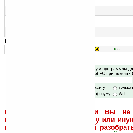
Стратегия в хорошем графическом исполнении
103
ARGENTUM: This is war v1.2 (ARM)
Стратегия в хорошем графическом исполнении
104
Strategic Assault v1.85
Стратегия в реальном времени
105
Warlords II — PocketPC Edition v1.02.13a
Стратегия
навигация:
91..
46..
61..
76..
106..
Помогите Ладошкам стать лучше
Поиск по сайту и программам д
своей поддержкой.
Mobile и Pocket PC при помощи
Хочешь футболку?
только по сайту
только
по сайту и форуму
Web
не забывайте, что если Вы не 
использовать или найти ту или ину
как ее настроить и с ней разобрат