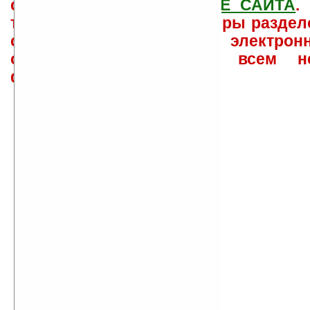
свои вопросы в
ФОРУМЕ САЙТА
.
такого характера менеджеры раздел
сайта лично по электрон
ответов\советов давать всем н
физически.