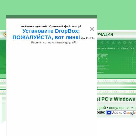
всё-таки лучший облачный файл-стор!
×
Установите DropBox:
ПОЖАЛУЙСТА, вот линк!
До
25 ГБ
бесплатно, приглашая друзей!
Установите
всё-таки лучший облачный файл-стор!
DropBox: ПОЖАЛУЙСТА, вот линк!
До
25
бесплатно, приглашая друзей!
ГБ
Программы для КПК Pocket PC и Windows 
к началу раздела
•
за сегодня
•
за 3 дня
•
за 7 дней
•
популярные
•
с
анонсы программ на email
• наш
на Google:
Условия поиска:
Найдено
Группа: Игры / Стратегические
144