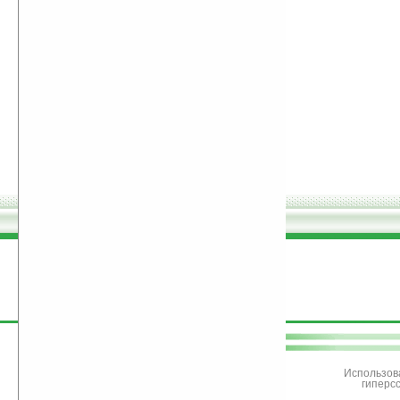
поддержите
Ладошки
Использов
гиперс