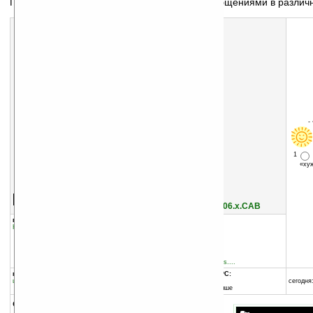
Популярный клиент мгновенного обмена сообщениями в различ
-
1
«х
Скачать программу:
размер:
5801 Кб
скачать
IM_All-in-
One_Mobile_Messenger_v8.2.1_PocketPC_WM5.06.x.CAB
группы программы:
добавлена:
07.08.2004
Коммуникации и сети
:
Интернет
обновлена:
17.11.2011
автор программы:
Shape Services
www.shapeservices.de
imsupport@shapeservices....
программа:
совместима с Pocket PC:
шареварная
ARM процессор и выше
сегодня:
Windows Mobile 5.0 и выше
описание: