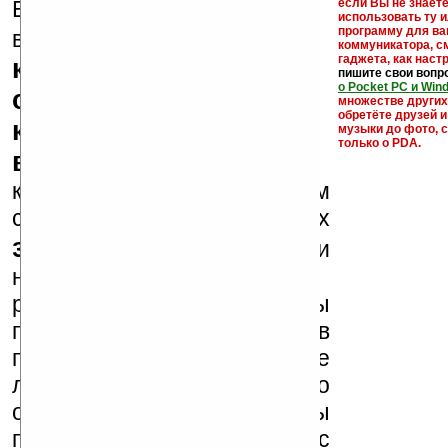
Еще раз обращаем
если Вы не знаете
использовать ту 
кейгены,
программу для ва
внимание, что
коммуникатора, с
гаджета, как настр
кряки - лекарства,
пишите свои вопр
о Pocket PC и Win
серийные номера,
множестве други
обретёте друзей и
ключи и ссылки на
музыки до фото, с
только о PDA.
варезные сайты
к публикации на нашем
сайте в комментариях
запрещены
, как и
несанкционированная
реклама (спам). Мы
поддерживаем авторов
программ и развитие
легального программного
обеспечения. Также мы
призываем Вас