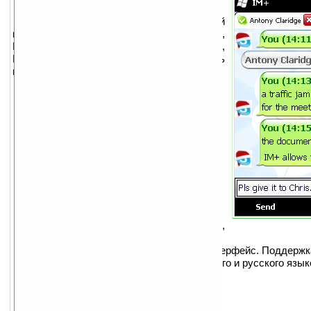
Популярный клиент для таких сетей
мгновенного обмена сообщениями, как ICQ,
MSN, AOL, Yahoo, Jabber, Google Talk,
MySpace, Facebook и Twitter. Есть
поддержка русского языка.
Основные возможности:
Поддержка Wi-Fi соединений.
История сообщений.
Поддержка статуса присутствия.
Продвинутые функции управления
списком контактов.
Плагин для экрана Today.
Поддержка множества окон диалогов.
Продвинутые настройки оповещения.
Смайлики.
Обмен сообщениями на любом языке,
установленном на устройстве.
Дружественый пользовательский интерфейс. Поддержка
немецкого, итальянского, французского и русского язык
Интегрированная функция помощи.
Версии для других ОС: