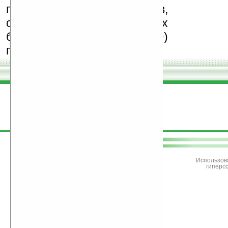
поддерживать авторов,
особенно создающих
бесплатные (freeware)
программы.
поддержите
Ладошки
Использов
гиперс