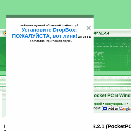
всё-таки лучший облачный файл-стор!
×
Установите DropBox:
ПОЖАЛУЙСТА, вот линк!
До
25 ГБ
бесплатно, приглашая друзей!
Установите
всё-таки лучший облачный файл-стор!
DropBox: ПОЖАЛУЙСТА, вот линк!
До
25
бесплатно, приглашая друзей!
ГБ
Скачать программы для КПК Pocket PC и Wind
к началу раздела
•
за сегодня
•
за 3 дня
•
за 7 дней
•
популярные
•
с
анонсы программ на email
• наш
на Google:
IM+: All-in-One Mobile Messenger v8.2.1 (PocketP