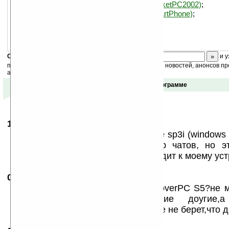
IM+: All-in-One Mobile Messenger (PocketPC2002)
;
IM+: All-in-One Mobile Messenger (SmartPhone)
;
Скоро
конкурс
с призами! Подпишитесь:
и у
получайте ежедневный или еженедельный дайджест новостей, анонсов пр
акций сайта на ваш почтовый ящик.
Отзывы о программе
17.08.2006
-
Ooolga
11:00
кто-то может подсказать, для imate sp3i (windows
программу. очень хороший набор чатов, но э
установилась — говорит, не подходит к моему уст
07.10.2006
-
Дитя тьмы
00:28
Привет!Ребят,помогите!!!у меня RoverPC S5?не 
программы,ни аську ни какие доугие
заархивированны так он их вообще не берет,что 