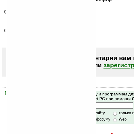
02.01.2008
- good
22:58
А как эту асю ваще закачать
02.01.2008
- good
23:00
Я уже разобрался
Чтобы писать комментарии вам
авторизоваться (войти)
или
зарегист
Помогите Ладошкам стать лучше
Поиск по сайту и программам дл
своей поддержкой.
Mobile и Pocket PC при помощи
Хочешь футболку?
только по сайту
только 
по сайту и форуму
Web