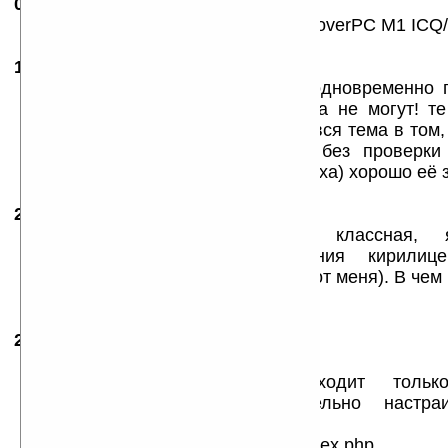
09.10.2006
-
Денис
18:33
ктознает гдемошнна скачять для RoverPC M1 ICQ/
16.04.2007
- Bali
14:25
я купил ключ. дело в том, что одновременно
находиться в сети два устройства не могут! те
ключи возьмите здесь — враньё! вся тема в том,
только через ИХНИЙ сервер и без проверки
работать не даёт. ребята (из физтеха) хорошо её
24.04.2007
- Rum
11:05
Народ подскажите. Прога-то классная
русифицированную, но собщения кирилиц
кракозяблы (причем как мне так и от меня). В чем
подскажите?
20.07.2007
- Сергей
12:13
Ключ можно взять тут.
Он стоит 10$. Ключ подходит тольк
зарегистрированного. Исключительно настр
телефон.
http://www.shapeservices.com/en/index.php