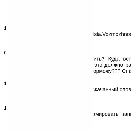
19.01.2005
-
Leoneo
10:47
Ochen' nexilyi slovar-mne ponravilsia.Vozmozhno
perevoda slova v tekste-eto zdorovo.
09.03.2005
-
Pippen
08:43
Не могу понять, как её установить? Куда вс
словарь?? В какую папку или как это должно ра
файл, как книга для чтения?! или торможу??? Сп
16.04.2005
-
il2
02:37
Kак её установить? Куда вставить скачанный сло
Thanks
17.04.2005
-
Alex
19:41
Вы вместо того что бы её рекламировать нап
устанавливать.