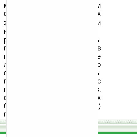
к публикации на нашем
сайте в комментариях
запрещены
, как и
несанкционированная
реклама (спам). Мы
поддерживаем авторов
программ и развитие
легального программного
обеспечения. Также мы
призываем Вас
поддерживать авторов,
особенно создающих
бесплатные (freeware)
программы.