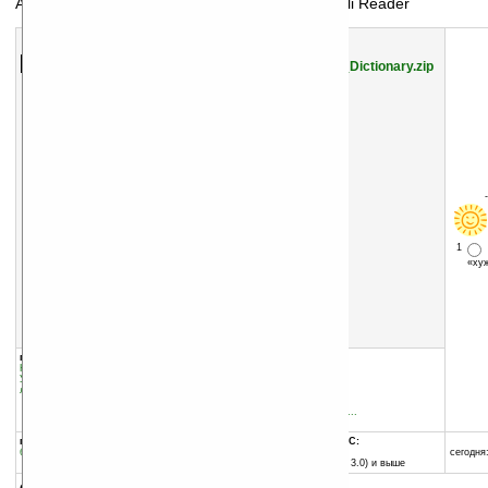
Англо-русский файл-словарь для читалки Haali Reader
Скачать программу:
размер:
2471 Кб
скачать
Haali_Reader_Eng-Rus_Dictionary.zip
1
«х
группы программы:
добавлена:
19.02.2004
Наука
:
Словари и переводчики
обновлена:
30.09.2004
Управление информацией
:
Читалки и
листалки
автор программы:
Михаил Мацнев
haali.cs.msu.ru/pocketpc...
mike@po.cs.msu.su
программа:
совместима с Pocket PC:
бесплатная
любой процессор
сегодня:
Pocket PC (Windows CE 3.0) и выше
описание: