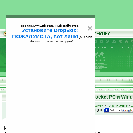
всё-таки лучший облачный файл-стор!
×
Установите DropBox:
ПОЖАЛУЙСТА, вот линк!
До
25 ГБ
бесплатно, приглашая друзей!
Установите
всё-таки лучший облачный файл-стор!
DropBox: ПОЖАЛУЙСТА, вот линк!
До
25
бесплатно, приглашая друзей!
ГБ
Скачать программы для КПК Pocket PC и Wind
к началу раздела
•
за сегодня
•
за 3 дня
•
за 7 дней
•
популярные
•
с
анонсы программ на email
• наш
на Google:
Haali Reader Eng-Rus Dictionary