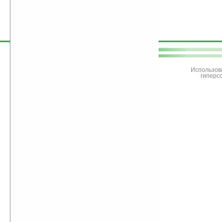
поддержите
Ладошки
Использов
гиперс