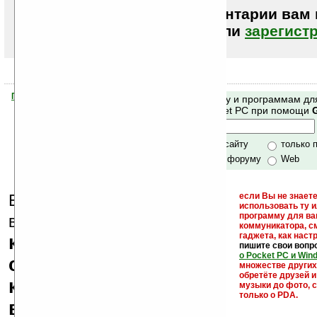
Чтобы писать комментарии вам
авторизоваться (войти)
или
зарегист
Помогите Ладошкам стать лучше
Поиск по сайту и программам дл
своей поддержкой.
Mobile и Pocket PC при помощи
Хочешь футболку?
только по сайту
только 
по сайту и форуму
Web
Еще раз обращаем
если Вы не знаете
использовать ту 
кейгены,
программу для ва
внимание, что
коммуникатора, с
гаджета, как настр
кряки - лекарства,
пишите свои вопр
о Pocket PC и Win
серийные номера,
множестве други
обретёте друзей и
ключи и ссылки на
музыки до фото, с
только о PDA.
варезные сайты