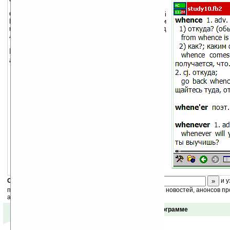
Словарь для очень неплохой читалки Haali
Reader. Содержит англо-русский комплект слов и
вы, читая книгу, сможете получить перевод
любого слова просто тапнув по нему. Удобно.
Вот вам и
«читалка» Haali Reader
в нашем
архиве тоже.
Скоро
конкурс
с призами! Подпишитесь:
и у
получайте ежедневный или еженедельный дайджест новостей, анонсов пр
акций сайта на ваш почтовый ящик.
Отзывы о программе