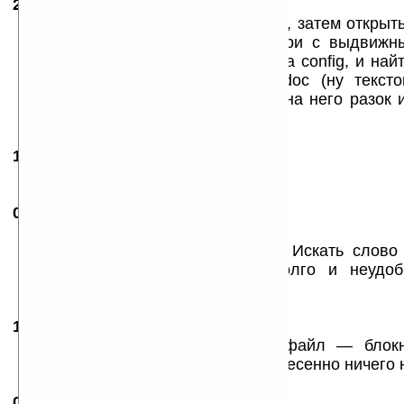
28.04.2005
-
Богдан
22:01
Друзья, нужно открыть haali reader, затем открыт
с настройкой и найти там словари с выдвижн
выехавшем меню нужно нажать на config, и най
Haali Reader Eng-Rus Dictionary.doc (ну текст
активизировать этот фаил нажав на него разок 
все будет окэй:)
17.10.2005
- Slava
18:52
ochen udobnaya shtuka!
09.11.2005
-
Игорь
21:13
Объясните, пож, как пльзоваться?
Допустим, нужен перевод слова. Искать слово ч
текстовом редакторе? Очень долго и неудоб
способ?
16.03.2006
-
Маньфа
11:34
А что делать, если текстовый файл — блок
открывается как крокозябра?? и есесенно ничего н
01.03.2007
- Алексей
21:56