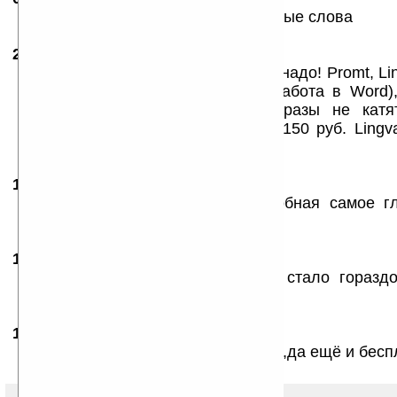
Возможно ли добавлять в него новые слова
24.06.2007
- Генри
13:03
Если стоит Haali Reader лучше не надо! Promt, L
Promt идеален на персоналке (работа в Word
облом. Хваленые смысловые фразы не катят
нормального ключа нет, лицнзия 150 руб. Lingv
специально обращатся.
16.08.2007
- Сигизмунд Бах
00:20
Оч полезная штука. И очень удобная самое г
было бы узнать количество слов...
15.10.2007
- Deplanji
00:10
Замечательный словарь! Теперь стало горазд
тексты на английском.
13.01.2008
- el
16:30
Спасибо за словарик,очень удобно,да ещё и бесп